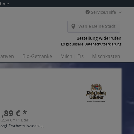
nahme
Service/Hilfe
Wähle Deine Stadt!
Bestellung widerrufen
Es gilt unsere
Datenschutzerklärung
nativen
Bio-Getränke
Milch | Eis
Mischkästen
Ha
,89 € *
 (2,64 € * / 1 Liter)
 zzgl. Erschwerniszuschlag