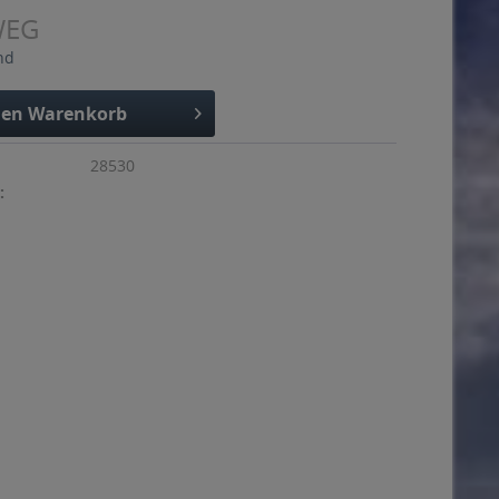
WEG
nd
den
Warenkorb
28530
: