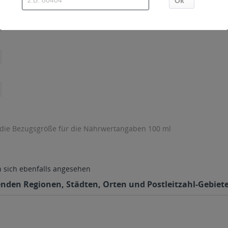
 die Bezugsgröße für die Nährwertangaben 100 ml
sich ebenfalls angesehen
enden Regionen, Städten, Orten und Postleitzahl-Gebiete