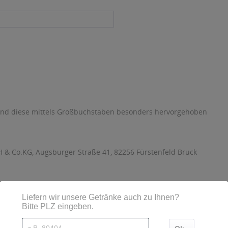
sind diese mittels Großbuchstaben besonders hervorgehoben
& Co.KG, Augsburger Straße 41, 82256 Fürstenfeld Bruck