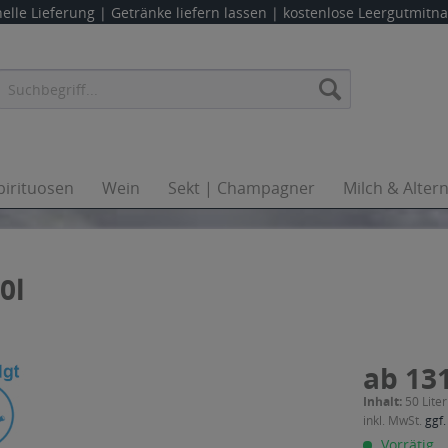
elle Lieferung |
Getränke liefern lassen
| kostenlose Leergutmit
pirituosen
Wein
Sekt | Champagner
Milch & Alter
0l
ab 131
Inhalt:
50 Liter
inkl. MwSt.
ggf.
Vorrätig