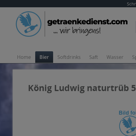
Schn
Home
Bier
Softdrinks
Saft
Wasser
S
König Ludwig naturtrüb 5