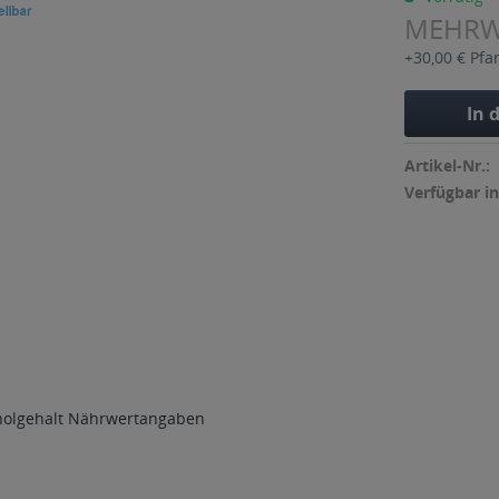
MEHR
+30,00 € Pfa
In 
Artikel-Nr.:
Verfügbar in
holgehalt
Nährwertangaben