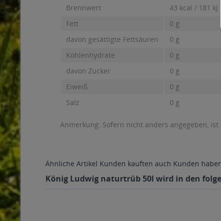
Brennwert
43 kcal / 181 kJ
Fett
0 g
davon gesättigte Fettsäuren
0 g
Kohlenhydrate
0 g
davon Zucker
0 g
Eiweiß
0 g
Salz
0 g
Anmerkung: Sofern nicht anders angegeben, ist
Ähnliche Artikel
Kunden kauften auch
Kunden haben 
König Ludwig naturtrüb 50l wird in den folg