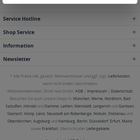
Service Hotline
Shop Service
Information
Newsletter
* Alle Preise inkl. gesetzl. Mehrwertsteuer und ggf. zzgl.
Lieferkosten
,
wenn nicht anders beschrieben
Webseitenbetreiber: Drink now GmbH:
AGB
|
Impressum
|
Datenschutz
Besuchen Sie auch unsere Shops in:
München
,
Werne
,
Nordhorn
,
Bad
Salzuflen
,
Hörstel
und
Damme
,
Lathen
,
Nienstädt
,
Lengerich
und
Garbsen
,
Stainach
,
Vomp
,
Lienz
,
Neustadt am Rübenberge
,
Nottuln
,
Stolzenau
und
Obernkirchen
,
Augsburg
und
Hamburg
,
Berlin
,
Düsseldorf
,
Erfurt
,
Mainz
sowie
Frankfurt
. Übersicht aller
Liefergebiete