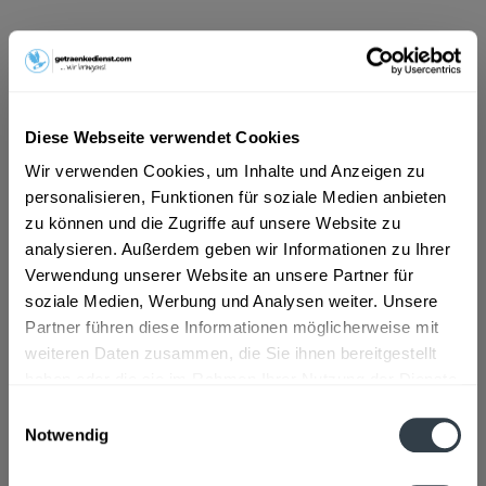
ab 21,72 € *
Inhalt:
7.92 Liter (2,74 € * / 1 Liter)
inkl. MwSt.
ggf. zzgl. Erschwerniszuschlag
Vorrätig
Diese Webseite verwendet Cookies
Wir verwenden Cookies, um Inhalte und Anzeigen zu
In den
Warenkorb
personalisieren, Funktionen für soziale Medien anbieten
zu können und die Zugriffe auf unsere Website zu
Artikel-Nr.:
37328
analysieren. Außerdem geben wir Informationen zu Ihrer
Verfügbar in:
Verwendung unserer Website an unsere Partner für
soziale Medien, Werbung und Analysen weiter. Unsere
Beschreibung
Partner führen diese Informationen möglicherweise mit
weiteren Daten zusammen, die Sie ihnen bereitgestellt
mehr
haben oder die sie im Rahmen Ihrer Nutzung der Dienste
gesammelt haben.
Zutaten und Allergene
Einwilligungsauswahl
Notwendig
60% Vollbier Murauer Märzen und 40%
Datenschutzbestimmungen
Preiselbeerlimonade (enthält GERSTENMALZ)
mehr