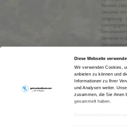
flexiblen Zah
Getränke onl
Umgebung - 
Lieblingsget
Getränkediens
Getränke in G
Getränkedien
zuverlässige
und Umgebu
Diese Webseite verwende
Getränkeliefe
Wir verwenden Cookies, um
Liefergebiet
anbieten zu können und di
Lieferservice
Informationen zu Ihrer Ve
Wir liefern G
und Analysen weiter. Unse
Kontakt
zusammen, die Sie ihnen b
Newsletter
gesammelt haben.
Datenschutzbestimmung
* Alle Pre
Webseitenbetreiber: Drink now GmbH:
AGB
|
Impressum
|
Datensc