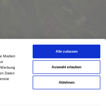
Alle zulassen
le Medien
ir
Auswahl erlauben
, Werbung
ren Daten
ienste
Ablehnen
eschrieben
len
,
Hörstel
und
Damme
,
Lathen
,
Nienstädt
,
Lengerich
und
Garbsen
,