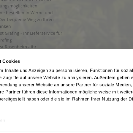
lungsmöglichkeiten
ine bestellen in Werne und
Der bequeme Weg zu Ihren
ränken
t Grafing - Ihr Lieferservice für
rafing
st Rosenheim - Ihr
r Getränkeservice in Rosenheim
ng
t Cookies
rung in Starnberg
 Inhalte und Anzeigen zu personalisieren, Funktionen für sozia
e Zugriffe auf unsere Website zu analysieren. Außerdem geben w
 für Getränke
rwendung unserer Website an unsere Partner für soziale Medien
etränke
re Partner führen diese Informationen möglicherweise mit weite
ereitgestellt haben oder die sie im Rahmen Ihrer Nutzung der D
en
ise inkl. gesetzl. Mehrwertsteuer und ggf. zzgl.
Lieferkosten
, wenn nicht anders b
hutz
Besuchen Sie auch unsere Shops in:
München
,
Werne
,
Nordhorn
,
Bad Salzuf