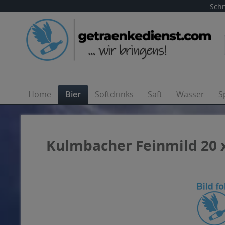
Schn
Home
Bier
Softdrinks
Saft
Wasser
S
Kulmbacher Feinmild 20 x