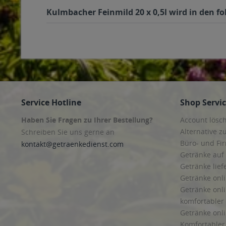
Kulmbacher Feinmild 20 x 0,5l wird in den fo
Service Hotline
Shop Servi
Haben Sie Fragen zu Ihrer Bestellung?
Account lösc
Alternative z
Schreiben Sie uns gerne an
Büro- und F
kontakt@getraenkedienst.com
Getränke auf
Getränke lief
Getränke onli
Getränke onli
komfortabler 
Getränke onli
Komfortabler 