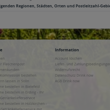
lgenden Regionen, Städten, Orten und Postleitzahl-Gebie
ce
Information
hen
Account löschen
ur Flaschenpost
Liefer- und Zahlungsbedingunge
irmenkunden
Widerrufsrecht
 Kommission bestellen
Datenschutz Drink now
ern lassen in Solln
AGB Drink now
ne bestellen in Bielefeld
ne bestellen in Erding - Ihr
Getränkelieferservice
ne bestellen in Holzkirchen -
Getränkelieferservice mit