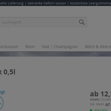
elle Lieferung |
Getränke liefern lassen
| kostenlose Leergutmit
pirituosen
Wein
Sekt | Champagner
Milch & Alter
 0,5l
ab 12,
Inhalt:
10 Liter
inkl. MwSt.
ggf.
Vorrätig