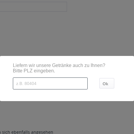
sind diese mittels Großbuchstaben besonders hervorgehoben
nfelser Straße 9, 95326 Kulmbach, Tel.: +49 9221 / 705-0
sich ebenfalls angesehen