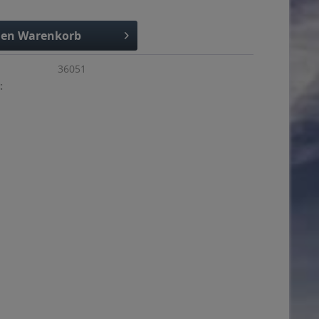
den
Warenkorb
36051
: