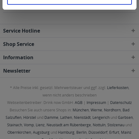
geliefert
Service Hotline
Shop Service
Information
Newsletter
* Alle Preise inkl. gesetzl. Mehrwertsteuer und ggf. zzgl.
Lieferkosten
,
wenn nicht anders beschrieben
Webseitenbetreiber: Drink now GmbH:
AGB
|
Impressum
|
Datenschutz
Besuchen Sie auch unsere Shops in:
München
,
Werne
,
Nordhorn
,
Bad
Salzuflen
,
Hörstel
und
Damme
,
Lathen
,
Nienstädt
,
Lengerich
und
Garbsen
,
Stainach
,
Vomp
,
Lienz
,
Neustadt am Rübenberge
,
Nottuln
,
Stolzenau
und
Obernkirchen
,
Augsburg
und
Hamburg
,
Berlin
,
Düsseldorf
,
Erfurt
,
Mainz