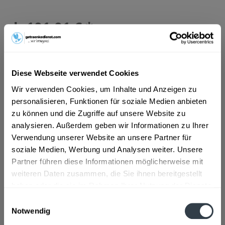
ab 101,01 € *
Inhalt:
1.98 Liter (51,02 € * / 1 Liter)
inkl. MwSt.
ggf. zzgl. Erschwerniszuschlag
Vorrätig
MEHRWEG
Diese Webseite verwendet Cookies
+0,48 € Pfand
Wir verwenden Cookies, um Inhalte und Anzeigen zu
personalisieren, Funktionen für soziale Medien anbieten
In den
Warenkorb
zu können und die Zugriffe auf unsere Website zu
analysieren. Außerdem geben wir Informationen zu Ihrer
Verwendung unserer Website an unsere Partner für
Artikel-Nr.:
29229
soziale Medien, Werbung und Analysen weiter. Unsere
Verfügbar in:
Partner führen diese Informationen möglicherweise mit
Beschreibung
weiteren Daten zusammen, die Sie ihnen bereitgestellt
mehr
haben oder die sie im Rahmen Ihrer Nutzung der Dienste
gesammelt haben.
"Leibinger Edel Pils 6 x 0,33l"
Einwilligungsauswahl
Notwendig
Datenschutzbestimmungen