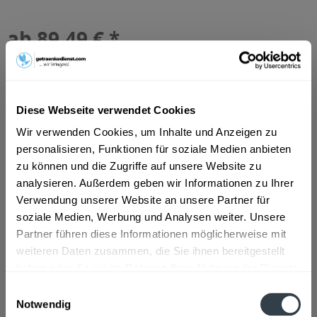
ab 89,49 € *
Inhalt:
30 Liter (2,98 € * / 1 Liter)
inkl. MwSt.
ggf. zzgl. Erschwerniszuschlag
Vorrätig
MEHRWEG
Diese Webseite verwendet Cookies
+50,00 € Pfand
Wir verwenden Cookies, um Inhalte und Anzeigen zu
personalisieren, Funktionen für soziale Medien anbieten
In den
Warenkorb
zu können und die Zugriffe auf unsere Website zu
analysieren. Außerdem geben wir Informationen zu Ihrer
Artikel-Nr.:
21968
Verwendung unserer Website an unsere Partner für
Verfügbar in:
soziale Medien, Werbung und Analysen weiter. Unsere
Partner führen diese Informationen möglicherweise mit
Beschreibung
weiteren Daten zusammen, die Sie ihnen bereitgestellt
mehr
haben oder die sie im Rahmen Ihrer Nutzung der Dienste
"Augustiner Maximator 30l"
gesammelt haben.
Einwilligungsauswahl
Notwendig