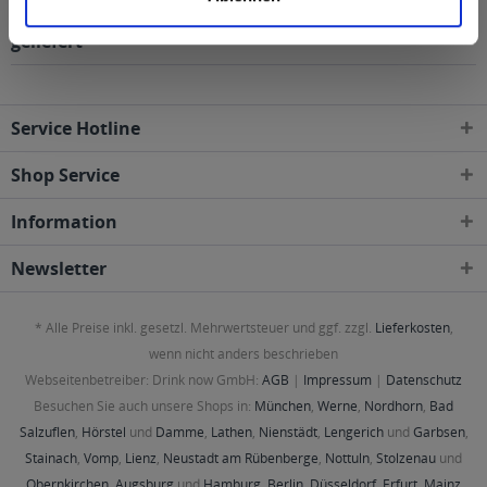
Regionen, Städten, Orten und Postleitzahl-Gebieten
geliefert
Service Hotline
Shop Service
Information
Newsletter
* Alle Preise inkl. gesetzl. Mehrwertsteuer und ggf. zzgl.
Lieferkosten
,
wenn nicht anders beschrieben
Webseitenbetreiber: Drink now GmbH:
AGB
|
Impressum
|
Datenschutz
Besuchen Sie auch unsere Shops in:
München
,
Werne
,
Nordhorn
,
Bad
Salzuflen
,
Hörstel
und
Damme
,
Lathen
,
Nienstädt
,
Lengerich
und
Garbsen
,
Stainach
,
Vomp
,
Lienz
,
Neustadt am Rübenberge
,
Nottuln
,
Stolzenau
und
Obernkirchen
,
Augsburg
und
Hamburg
,
Berlin
,
Düsseldorf
,
Erfurt
,
Mainz