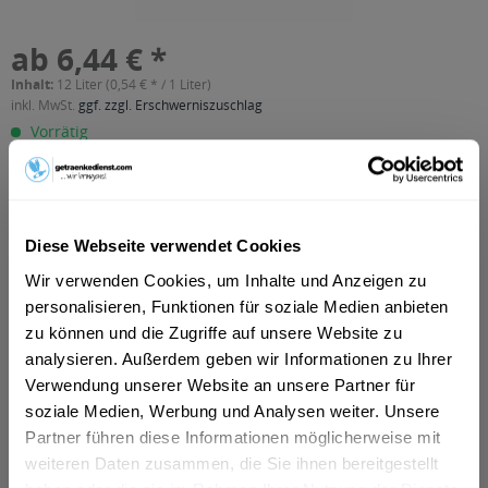
ab 6,44 € *
Inhalt:
12 Liter (0,54 € * / 1 Liter)
inkl. MwSt.
ggf. zzgl. Erschwerniszuschlag
Vorrätig
MEHRWEG
+3,30 € Pfand
In den
Warenkorb
Diese Webseite verwendet Cookies
Wir verwenden Cookies, um Inhalte und Anzeigen zu
Artikel-Nr.:
39088
personalisieren, Funktionen für soziale Medien anbieten
Verfügbar in:
zu können und die Zugriffe auf unsere Website zu
Bielefeld
,
Hamm
,
Lünen
,
Minden
,
Detmold
,
Celle
,
Herford
,
analysieren. Außerdem geben wir Informationen zu Ihrer
Garbsen
,
Unna
,
Bad Salzuflen
,
Nordhorn
,
Ahlen
,
Ibbenbüren
,
Verwendung unserer Website an unsere Partner für
Bergkamen
,
Bad Oeynhausen
,
Bünde
,
Neustadt am
Rübenberge
,
Kamen
,
Wunstorf
,
Lemgo
soziale Medien, Werbung und Analysen weiter. Unsere
Partner führen diese Informationen möglicherweise mit
weiteren Daten zusammen, die Sie ihnen bereitgestellt
Beschreibung