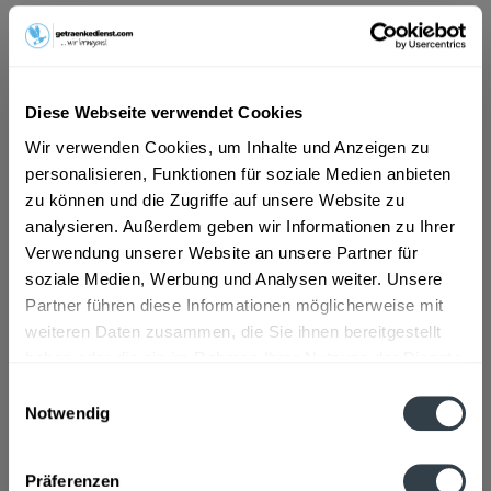
ab 79,79 € *
Inhalt:
30 Liter (2,66 € * / 1 Liter)
inkl. MwSt.
ggf. zzgl. Erschwerniszuschlag
Diese Webseite verwendet Cookies
Vorrätig
Wir verwenden Cookies, um Inhalte und Anzeigen zu
MEHRWEG
personalisieren, Funktionen für soziale Medien anbieten
+30,00 € Pfand
zu können und die Zugriffe auf unsere Website zu
analysieren. Außerdem geben wir Informationen zu Ihrer
In den
Warenkorb
Verwendung unserer Website an unsere Partner für
soziale Medien, Werbung und Analysen weiter. Unsere
Artikel-Nr.:
26618
Partner führen diese Informationen möglicherweise mit
Verfügbar in:
weiteren Daten zusammen, die Sie ihnen bereitgestellt
haben oder die sie im Rahmen Ihrer Nutzung der Dienste
gesammelt haben.
Beschreibung
Einwilligungsauswahl
Notwendig
mehr
Datenschutzbestimmungen
Zutaten und Allergene
Präferenzen