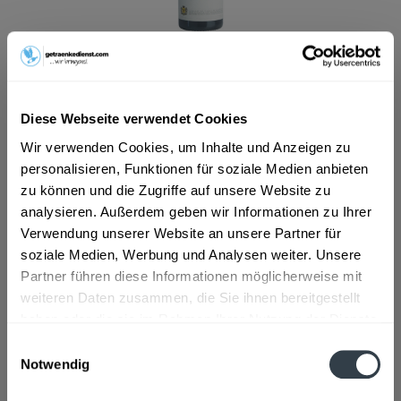
ab 36,99 € *
Inhalt:
0.75 Liter (49,32 € * / 1 Liter)
inkl. MwSt.
ggf. zzgl. Erschwerniszuschlag
Diese Webseite verwendet Cookies
Vorrätig
Wir verwenden Cookies, um Inhalte und Anzeigen zu
personalisieren, Funktionen für soziale Medien anbieten
In den
Warenkorb
zu können und die Zugriffe auf unsere Website zu
analysieren. Außerdem geben wir Informationen zu Ihrer
Artikel-Nr.:
13749
Verwendung unserer Website an unsere Partner für
Verfügbar in:
soziale Medien, Werbung und Analysen weiter. Unsere
Partner führen diese Informationen möglicherweise mit
Beschreibung
mehr
weiteren Daten zusammen, die Sie ihnen bereitgestellt
haben oder die sie im Rahmen Ihrer Nutzung der Dienste
"Gevrey-Chambertin AOC Joseph Drouphin
gesammelt haben.
Einwilligungsauswahl
0,75l"
Notwendig
Datenschutzbestimmungen
Flaschengröße:
0,7 - 0,75 l