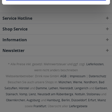
Service Hotline
Shop Service
Information
Newsletter
* Alle Preise inkl. gesetzl. Mehrwertsteuer und ggf. zzgl.
Lieferkosten
,
wenn nicht anders beschrieben
Webseitenbetreiber: Drink now GmbH:
AGB
|
Impressum
|
Datenschutz
Besuchen Sie auch unsere Shops in:
München
,
Werne
,
Nordhorn
,
Bad
Salzuflen
,
Hörstel
und
Damme
,
Lathen
,
Nienstädt
,
Lengerich
und
Garbsen
,
Stainach
,
Vomp
,
Lienz
,
Neustadt am Rübenberge
,
Nottuln
,
Stolzenau
und
Obernkirchen
,
Augsburg
und
Hamburg
,
Berlin
,
Düsseldorf
,
Erfurt
,
Mainz
sowie
Frankfurt
. Übersicht aller
Liefergebiete