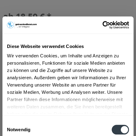
ab 18,59 € *
Inhalt:
10 Liter (1,86 € * / 1 Liter)
inkl. MwSt.
ggf. zzgl. Erschwerniszuschlag
Vorrätig
MEHRWEG
Diese Webseite verwendet Cookies
+3,10 € Pfand
Wir verwenden Cookies, um Inhalte und Anzeigen zu
personalisieren, Funktionen für soziale Medien anbieten
In den
Warenkorb
zu können und die Zugriffe auf unsere Website zu
analysieren. Außerdem geben wir Informationen zu Ihrer
Artikel-Nr.:
28695
Verwendung unserer Website an unsere Partner für
Verfügbar in:
soziale Medien, Werbung und Analysen weiter. Unsere
Partner führen diese Informationen möglicherweise mit
Beschreibung
weiteren Daten zusammen, die Sie ihnen bereitgestellt
haben oder die sie im Rahmen Ihrer Nutzung der Dienste
mehr
gesammelt haben.
Einwilligungsauswahl
Notwendig
Zutaten und Allergene
Datenschutzbestimmungen