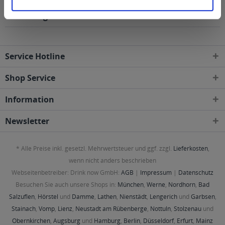
folgenden Regionen, Städten, Orten und Postleitzahl-
Gebieten geliefert
Service Hotline
Shop Service
Information
Newsletter
* Alle Preise inkl. gesetzl. Mehrwertsteuer und ggf. zzgl.
Lieferkosten
,
wenn nicht anders beschrieben
Webseitenbetreiber: Drink now GmbH:
AGB
|
Impressum
|
Datenschutz
Besuchen Sie auch unsere Shops in:
München
,
Werne
,
Nordhorn
,
Bad
Salzuflen
,
Hörstel
und
Damme
,
Lathen
,
Nienstädt
,
Lengerich
und
Garbsen
,
Stainach
,
Vomp
,
Lienz
,
Neustadt am Rübenberge
,
Nottuln
,
Stolzenau
und
Obernkirchen
,
Augsburg
und
Hamburg
,
Berlin
,
Düsseldorf
,
Erfurt
,
Mainz