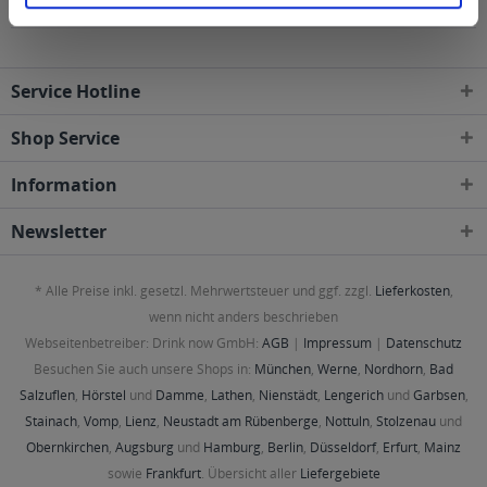
Gebieten geliefert
Service Hotline
Shop Service
Information
Newsletter
* Alle Preise inkl. gesetzl. Mehrwertsteuer und ggf. zzgl.
Lieferkosten
,
wenn nicht anders beschrieben
Webseitenbetreiber: Drink now GmbH:
AGB
|
Impressum
|
Datenschutz
Besuchen Sie auch unsere Shops in:
München
,
Werne
,
Nordhorn
,
Bad
Salzuflen
,
Hörstel
und
Damme
,
Lathen
,
Nienstädt
,
Lengerich
und
Garbsen
,
Stainach
,
Vomp
,
Lienz
,
Neustadt am Rübenberge
,
Nottuln
,
Stolzenau
und
Obernkirchen
,
Augsburg
und
Hamburg
,
Berlin
,
Düsseldorf
,
Erfurt
,
Mainz
sowie
Frankfurt
. Übersicht aller
Liefergebiete