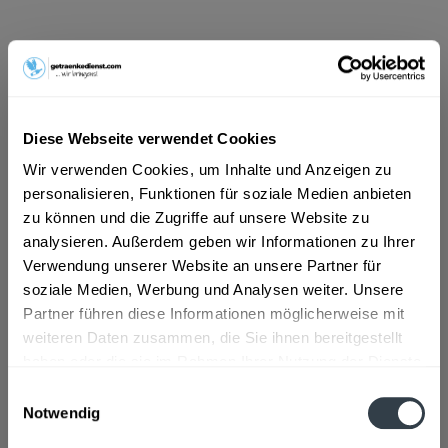
ab 101,01 € *
Inhalt:
10 Liter (10,10 € * / 1 Liter)
inkl. MwSt.
ggf. zzgl. Erschwerniszuschlag
Vorrätig
Diese Webseite verwendet Cookies
MEHRWEG
Wir verwenden Cookies, um Inhalte und Anzeigen zu
+3,10 € Pfand
personalisieren, Funktionen für soziale Medien anbieten
zu können und die Zugriffe auf unsere Website zu
In den
Warenkorb
analysieren. Außerdem geben wir Informationen zu Ihrer
Verwendung unserer Website an unsere Partner für
Artikel-Nr.:
34712
soziale Medien, Werbung und Analysen weiter. Unsere
Verfügbar in:
Partner führen diese Informationen möglicherweise mit
weiteren Daten zusammen, die Sie ihnen bereitgestellt
Beschreibung
mehr
haben oder die sie im Rahmen Ihrer Nutzung der Dienste
gesammelt haben.
Einwilligungsauswahl
"Weihenstephaner Festbier 20 x 0,5l"
Notwendig
Flaschengröße:
0,5 l
Datenschutzbestimmungen