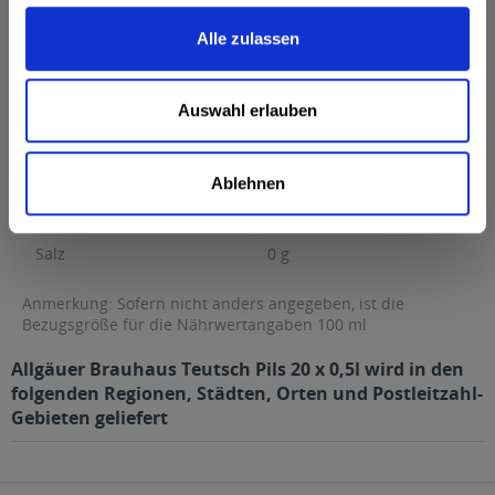
0 g Kohlenhydrate...
mehr
Alle zulassen
Brennwert
41 kcal / 170 kJ
Fett
0 g
Auswahl erlauben
davon gesättigte Fettsäuren
0 g
Kohlenhydrate
0 g
davon Zucker
0 g
Ablehnen
Eiweiß
0 g
Salz
0 g
Anmerkung: Sofern nicht anders angegeben, ist die
Bezugsgröße für die Nährwertangaben 100 ml
Allgäuer Brauhaus Teutsch Pils 20 x 0,5l wird in den
folgenden Regionen, Städten, Orten und Postleitzahl-
Gebieten geliefert