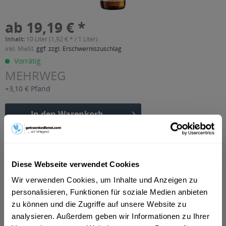
ab 19,19 € *
Inhalt:
10 Liter (1,92 € * / 1 Liter)
inkl. MwSt.
ggf. zzgl. Erschwerniszuschlag
Vorrätig
MEHRWEG
+3,10 € Pfand
In den
Warenkorb
Artikel-Nr.:
21346
Verfügbar in:
Diese Webseite verwendet Cookies
Beschreibung
Wir verwenden Cookies, um Inhalte und Anzeigen zu
mehr
personalisieren, Funktionen für soziale Medien anbieten
"Allgäuer Brauhaus Teutsch Pils 20 x 0,5l"
zu können und die Zugriffe auf unsere Website zu
analysieren. Außerdem geben wir Informationen zu Ihrer