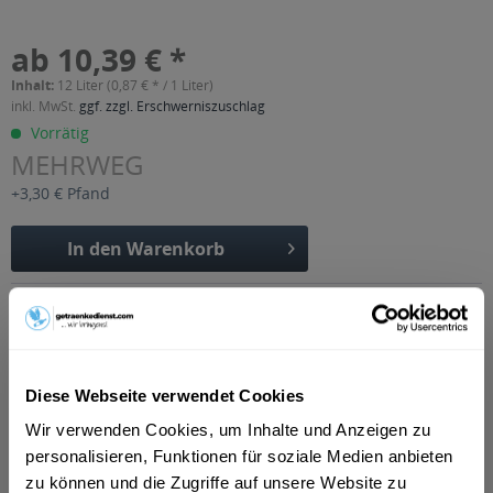
ab 10,39 € *
Inhalt:
12 Liter (0,87 € * / 1 Liter)
inkl. MwSt.
ggf. zzgl. Erschwerniszuschlag
Vorrätig
MEHRWEG
+3,30 € Pfand
In den
Warenkorb
Artikel-Nr.:
34502
Verfügbar in:
Beschreibung
mehr
Diese Webseite verwendet Cookies
Wir verwenden Cookies, um Inhalte und Anzeigen zu
"Vivaris ACE 12 x 1l"
personalisieren, Funktionen für soziale Medien anbieten
Geschmacksrichtung:
ACE
zu können und die Zugriffe auf unsere Website zu