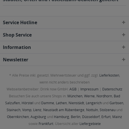
Service Hotline
Shop Service
Information
Newsletter
* Alle Preise inkl. gesetzl. Mehrwertsteuer und ggf. zzgl.
Lieferkosten
,
wenn nicht anders beschrieben
Webseitenbetreiber: Drink now GmbH:
AGB
|
Impressum
|
Datenschutz
Besuchen Sie auch unsere Shops in:
München
,
Werne
,
Nordhorn
,
Bad
Salzuflen
,
Hörstel
und
Damme
,
Lathen
,
Nienstädt
,
Lengerich
und
Garbsen
,
Stainach
,
Vomp
,
Lienz
,
Neustadt am Rübenberge
,
Nottuln
,
Stolzenau
und
Obernkirchen
,
Augsburg
und
Hamburg
,
Berlin
,
Düsseldorf
,
Erfurt
,
Mainz
sowie
Frankfurt
. Übersicht aller
Liefergebiete