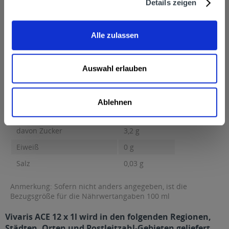
Vivaris Getränke GmbH & Co. KG, Neuer Grund 2449740
Details zeigen
Haselünne
Nährwertangaben
Alle zulassen
Brennwert 15 kcal / 66 kJ Fett 0,1 g davon gesättigte Fettsäuren
0,1 g...
mehr
Brennwert
15 kcal / 66 kJ
Auswahl erlauben
Fett
0,1 g
davon gesättigte Fettsäuren
0,1 g
Ablehnen
Kohlenhydrate
3,2 g
davon Zucker
3,2 g
Eiweiß
0 g
Salz
0,03 g
Anmerkung: Sofern nicht anders angegeben, ist die
Bezugsgröße für die Nährwertangaben 100 ml
Vivaris ACE 12 x 1l wird in den folgenden Regionen,
Städten, Orten und Postleitzahl-Gebieten geliefert