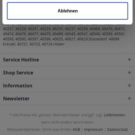
Regionen, Städten, Orten und Postleitzahl-Gebieten
Ablehnen
geliefert
40210, 40211, 40212, 40213, 40215, 40217, 40219, 40221, 40223, 40225,
40227, 40229, 40231, 40233, 40235, 40237, 40239, 40468, 40470, 40472,
40474, 40476, 40477, 40479, 40489, 40545, 40547, 40549, 40589, 40591,
40593, 40595, 40597, 40599, 40625, 40627, 40629 Düsseldorf
,
40699
Erkrath
,
40721, 40723, 40724 Hilden
Service Hotline
Shop Service
Information
Newsletter
* Alle Preise inkl. gesetzl. Mehrwertsteuer und ggf. zzgl.
Lieferkosten
,
wenn nicht anders beschrieben
Webseitenbetreiber: Drink now GmbH:
AGB
|
Impressum
|
Datenschutz