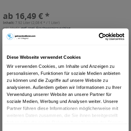
ab 16,49 € *
Inhalt:
7.92 Liter (2,08 € * / 1 Liter)
inkl. MwSt.
ggf. zzgl. Erschwerniszuschlag
Vorrätig
MEHRWEG
+3,42 € Pfand
Diese Webseite verwendet Cookies
In den
Warenkorb
Wir verwenden Cookies, um Inhalte und Anzeigen zu
personalisieren, Funktionen für soziale Medien anbieten
zu können und die Zugriffe auf unsere Website zu
Artikel-Nr.:
25071
analysieren. Außerdem geben wir Informationen zu Ihrer
Verfügbar in:
Düsseldorf
,
Hilden
,
Erkrath
Verwendung unserer Website an unsere Partner für
soziale Medien, Werbung und Analysen weiter. Unsere
Beschreibung
Partner führen diese Informationen möglicherweise mit
mehr
weiteren Daten zusammen, die Sie ihnen bereitgestellt
"Erzquell Pils 24 x 0,33l"
haben oder die sie im Rahmen Ihrer Nutzung der Dienste
gesammelt haben.