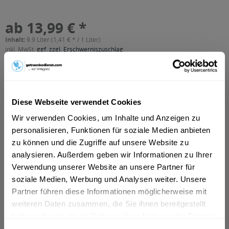
ab 13,99 € *
Inhalt:
9.9 Liter (1,41 € * / 1 Liter)
inkl. MwSt.
ggf. zzgl. Erschwerniszuschlag
Vorrätig
MEHRWEG
+3,90 € Pfand
Diese Webseite verwendet Cookies
In den
Warenkorb
Wir verwenden Cookies, um Inhalte und Anzeigen zu
personalisieren, Funktionen für soziale Medien anbieten
Artikel-Nr.:
26000
zu können und die Zugriffe auf unsere Website zu
Verfügbar in:
analysieren. Außerdem geben wir Informationen zu Ihrer
Celle
,
Garbsen
,
Neustadt am Rübenberge
,
Seelze
,
Wedemark
,
Verwendung unserer Website an unsere Partner für
Isernhagen
,
Burgwedel
,
Adelheidsdorf
,
Bröckel
,
Hambühren
,
soziale Medien, Werbung und Analysen weiter. Unsere
Nienhagen
,
Wathlingen
,
Wietze
,
Winsen (Aller)
Partner führen diese Informationen möglicherweise mit
Beschreibung
weiteren Daten zusammen, die Sie ihnen bereitgestellt
mehr
haben oder die sie im Rahmen Ihrer Nutzung der Dienste
gesammelt haben.