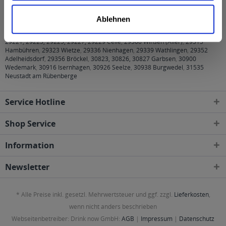
folgenden Regionen, Städten, Orten und Postleitzahl-
Ablehnen
Gebieten geliefert
29221, 29223, 29225, 29227, 29229 Celle
,
29308 Winsen (Aller)
,
29313
Hambühren
,
29323 Wietze
,
29336 Nienhagen
,
29339 Wathlingen
,
29352
Adelheidsdorf
,
29356 Bröckel
,
30823, 30826, 30827 Garbsen
,
30900
Wedemark
,
30916 Isernhagen
,
30926 Seelze
,
30938 Burgwedel
,
31535
Neustadt am Rübenberge
Service Hotline
Shop Service
Information
Newsletter
* Alle Preise inkl. gesetzl. Mehrwertsteuer und ggf. zzgl.
Lieferkosten
,
wenn nicht anders beschrieben
Webseitenbetreiber: Drink now GmbH:
AGB
|
Impressum
|
Datenschutz