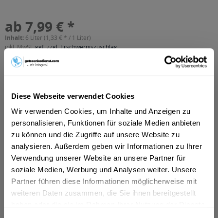
ab 7,99 € *
Inhalt:
6 Liter (1,33 € * / 1 Liter)
inkl. MwSt.
ggf. zzgl. Erschwerniszuschlag
Vorrätig
MEHRWEG
+2,40 € Pfand
Diese Webseite verwendet Cookies
In den
Warenkorb
Wir verwenden Cookies, um Inhalte und Anzeigen zu
personalisieren, Funktionen für soziale Medien anbieten
Artikel-Nr.:
24103
zu können und die Zugriffe auf unsere Website zu
Verfügbar in:
analysieren. Außerdem geben wir Informationen zu Ihrer
Celle
,
Garbsen
,
Neustadt am Rübenberge
,
Seelze
,
Wedemark
,
Verwendung unserer Website an unsere Partner für
Isernhagen
,
Burgwedel
,
Adelheidsdorf
,
Bröckel
,
Hambühren
,
soziale Medien, Werbung und Analysen weiter. Unsere
Nienhagen
,
Wathlingen
,
Wietze
,
Winsen (Aller)
Partner führen diese Informationen möglicherweise mit
weiteren Daten zusammen, die Sie ihnen bereitgestellt
Beschreibung
haben oder die sie im Rahmen Ihrer Nutzung der Dienste
mehr
gesammelt haben.