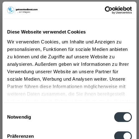
ab 101,01 € *
Inhalt:
10 Liter (10,10 € * / 1 Liter)
inkl. MwSt.
ggf. zzgl. Erschwerniszuschlag
Diese Webseite verwendet Cookies
Vorrätig
Wir verwenden Cookies, um Inhalte und Anzeigen zu
MEHRWEG
personalisieren, Funktionen für soziale Medien anbieten
+3,10 € Pfand
zu können und die Zugriffe auf unsere Website zu
analysieren. Außerdem geben wir Informationen zu Ihrer
In den
Warenkorb
Verwendung unserer Website an unsere Partner für
soziale Medien, Werbung und Analysen weiter. Unsere
Artikel-Nr.:
29191
Partner führen diese Informationen möglicherweise mit
Verfügbar in:
weiteren Daten zusammen, die Sie ihnen bereitgestellt
haben oder die sie im Rahmen Ihrer Nutzung der Dienste
gesammelt haben.
Beschreibung
Einwilligungsauswahl
Notwendig
mehr
Datenschutzbestimmungen
Zutaten und Allergene
Präferenzen