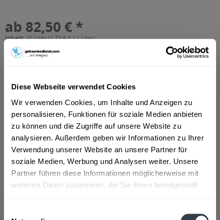
ab 82,50 € *
Inhalt:
30 Liter (2,75 € * / 1 Liter)
inkl. MwSt.
ggf. zzgl. Erschwerniszuschlag
Vorrätig
MEHRWEG
+30,00 € Pfand
Diese Webseite verwendet Cookies
Wir verwenden Cookies, um Inhalte und Anzeigen zu
In den
Warenkorb
personalisieren, Funktionen für soziale Medien anbieten
zu können und die Zugriffe auf unsere Website zu
Artikel-Nr.:
32390
analysieren. Außerdem geben wir Informationen zu Ihrer
Verfügbar in:
Verwendung unserer Website an unsere Partner für
Düsseldorf
,
Hilden
,
Erkrath
soziale Medien, Werbung und Analysen weiter. Unsere
Partner führen diese Informationen möglicherweise mit
Beschreibung
weiteren Daten zusammen, die Sie ihnen bereitgestellt
mehr
haben oder die sie im Rahmen Ihrer Nutzung der Dienste
"Rothaus Pils 30l"
gesammelt haben.
Einwilligungsauswahl