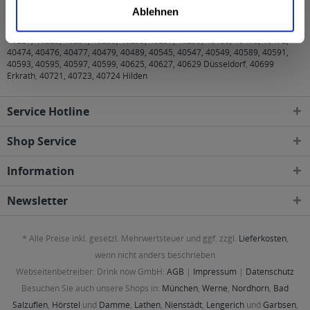
Städten, Orten und Postleitzahl-Gebieten geliefert
Ablehnen
40210, 40211, 40212, 40213, 40215, 40217, 40219, 40221, 40223, 40225,
40227, 40229, 40231, 40233, 40235, 40237, 40239, 40468, 40470, 40472,
40474, 40476, 40477, 40479, 40489, 40545, 40547, 40549, 40589, 40591,
40593, 40595, 40597, 40599, 40625, 40627, 40629 Düsseldorf
,
40699
Erkrath
,
40721, 40723, 40724 Hilden
Service Hotline
Shop Service
Information
Newsletter
* Alle Preise inkl. gesetzl. Mehrwertsteuer und ggf. zzgl.
Lieferkosten
,
wenn nicht anders beschrieben
Webseitenbetreiber: Drink now GmbH:
AGB
|
Impressum
|
Datenschutz
Besuchen Sie auch unsere Shops in:
München
,
Werne
,
Nordhorn
,
Bad
Salzuflen
,
Hörstel
und
Damme
,
Lathen
,
Nienstädt
,
Lengerich
und
Garbsen
,