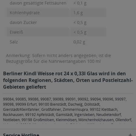
davon gesättigte Fettsäuren
< 0,1 g
Kohlenhydrate
1,6 g
davon Zucker
< 0,5 g
Eiweiß
< 0,5 g
Salz
0,02 g
Anmerkung: Sofern nicht anders angegeben, ist die
Bezugsgröße für die Nährwertangaben 100 ml
Berliner Kindl Weisse rot 24 x 0,33l Glas wird in den
folgenden Regionen, Städten, Orten und Postleitzahl-
Gebieten geliefert
99084, 99085, 99086, 99087, 99089, 99091, 99092, 99094, 99096, 99097,
99098, 99099 Erfurt
,
99100 Bienstädt, Dachwig, Döllstädt,
Gierstädt/Kleinfahner, Großfahner, Zimmernsupra
,
99102 Klettbach,
Rockhausen
,
99192 Apfelstädt, Gamstädt, Ingersleben, Neudietendorf,
Nottleben
,
99198 Großmölsen, Kleinmölsen, Mönchenholzhausen, Ollendorf,
Udestedt
,
99310 Alkersleben, Arnstadt, Bösleben-Wüllersleben, Dornheim,
Osthausen-Wülfershausen, Wachsenburggemeinde, Wipfratal, Witzleben
,
Service Hotline
99334 Elleben, Elxleben, Ichtershausen, Kirchheim
,
99423, 99425, 99427