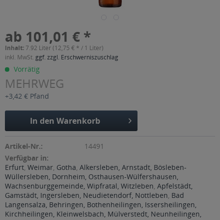
ab 101,01 € *
Inhalt:
7.92 Liter (12,75 € * / 1 Liter)
inkl. MwSt.
ggf. zzgl. Erschwerniszuschlag
Vorrätig
MEHRWEG
+3,42 € Pfand
In den
Warenkorb
Artikel-Nr.:
14491
Verfügbar in:
Erfurt
,
Weimar
,
Gotha
,
Alkersleben, Arnstadt, Bösleben-
Wüllersleben, Dornheim, Osthausen-Wülfershausen,
Wachsenburggemeinde, Wipfratal, Witzleben
,
Apfelstädt,
Gamstädt, Ingersleben, Neudietendorf, Nottleben
,
Bad
Langensalza, Behringen, Bothenheilingen, Issersheilingen,
Kirchheilingen, Kleinwelsbach, Mülverstedt, Neunheilingen,