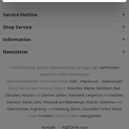
Service Hotline
Shop Service
Information
Newsletter
* Alle Preise inkl. gesetzl. Mehrwertsteuer und ggf. zzgl.
Lieferkosten
,
wenn nicht anders beschrieben
Webseitenbetreiber: Drink now GmbH:
AGB
|
Impressum
|
Datenschutz
Besuchen Sie auch unsere Shops in:
München
,
Werne
,
Nordhorn
,
Bad
Salzuflen
,
Hörstel
und
Damme
,
Lathen
,
Nienstädt
,
Lengerich
und
Garbsen
,
Stainach
,
Vomp
,
Lienz
,
Neustadt am Rübenberge
,
Nottuln
,
Stolzenau
und
Obernkirchen
,
Augsburg
und
Hamburg
,
Berlin
,
Düsseldorf
,
Erfurt
,
Mainz
sowie
Frankfurt
. Übersicht aller
Liefergebiete
Kontakt
AGB Drink now