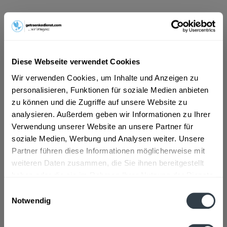
ab 20,01 € *
Inhalt:
2.97 Liter (6,74 € * / 1 Liter)
inkl. MwSt.
ggf. zzgl. Erschwerniszuschlag
Vorrätig
Diese Webseite verwendet Cookies
MEHRWEG
Wir verwenden Cookies, um Inhalte und Anzeigen zu
+0,86 € Pfand
personalisieren, Funktionen für soziale Medien anbieten
zu können und die Zugriffe auf unsere Website zu
In den
Warenkorb
analysieren. Außerdem geben wir Informationen zu Ihrer
Verwendung unserer Website an unsere Partner für
soziale Medien, Werbung und Analysen weiter. Unsere
Artikel-Nr.:
36636
Partner führen diese Informationen möglicherweise mit
Verfügbar in:
weiteren Daten zusammen, die Sie ihnen bereitgestellt
haben oder die sie im Rahmen Ihrer Nutzung der Dienste
Beschreibung
gesammelt haben.
Einwilligungsauswahl
Flötzinger Spezial dunkel 0,5l Flötzinger 1543 hefe-Weißbier
Notwendig
kellertrüb 0,5l Flötzinger Hell...
mehr
Datenschutzbestimmungen