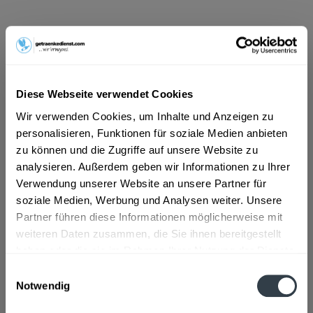
ab 100,79 € *
Inhalt:
30 Liter (3,36 € * / 1 Liter)
inkl. MwSt.
ggf. zzgl. Erschwerniszuschlag
Vorrätig
Diese Webseite verwendet Cookies
MEHRWEG
Wir verwenden Cookies, um Inhalte und Anzeigen zu
+30,00 € Pfand
personalisieren, Funktionen für soziale Medien anbieten
zu können und die Zugriffe auf unsere Website zu
In den
Warenkorb
analysieren. Außerdem geben wir Informationen zu Ihrer
Verwendung unserer Website an unsere Partner für
Artikel-Nr.:
27633
soziale Medien, Werbung und Analysen weiter. Unsere
Verfügbar in:
Partner führen diese Informationen möglicherweise mit
weiteren Daten zusammen, die Sie ihnen bereitgestellt
Beschreibung
haben oder die sie im Rahmen Ihrer Nutzung der Dienste
mehr
gesammelt haben.
Einwilligungsauswahl
"Hopf Helle Weiße 30l"
Notwendig
Datenschutzbestimmungen