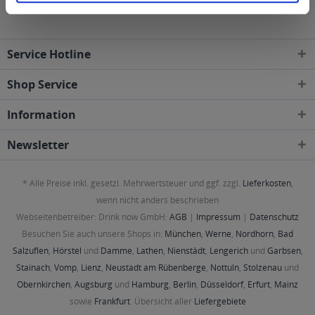
Service Hotline
Shop Service
Information
Newsletter
* Alle Preise inkl. gesetzl. Mehrwertsteuer und ggf. zzgl.
Lieferkosten
,
wenn nicht anders beschrieben
Webseitenbetreiber: Drink now GmbH:
AGB
|
Impressum
|
Datenschutz
Besuchen Sie auch unsere Shops in:
München
,
Werne
,
Nordhorn
,
Bad
Salzuflen
,
Hörstel
und
Damme
,
Lathen
,
Nienstädt
,
Lengerich
und
Garbsen
,
Stainach
,
Vomp
,
Lienz
,
Neustadt am Rübenberge
,
Nottuln
,
Stolzenau
und
Obernkirchen
,
Augsburg
und
Hamburg
,
Berlin
,
Düsseldorf
,
Erfurt
,
Mainz
sowie
Frankfurt
. Übersicht aller
Liefergebiete