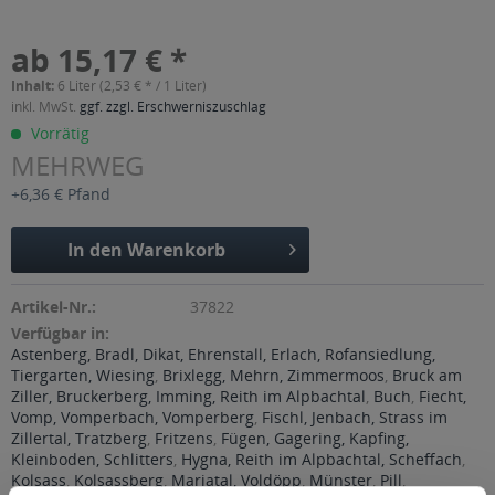
ab 15,17 € *
Inhalt:
6 Liter (2,53 € * / 1 Liter)
inkl. MwSt.
ggf. zzgl. Erschwerniszuschlag
Vorrätig
MEHRWEG
+6,36 € Pfand
In den
Warenkorb
Artikel-Nr.:
37822
Verfügbar in:
Astenberg, Bradl, Dikat, Ehrenstall, Erlach, Rofansiedlung,
Tiergarten, Wiesing
,
Brixlegg, Mehrn, Zimmermoos
,
Bruck am
Ziller, Bruckerberg, Imming, Reith im Alpbachtal
,
Buch
,
Fiecht,
Vomp, Vomperbach, Vomperberg
,
Fischl, Jenbach, Strass im
Zillertal, Tratzberg
,
Fritzens
,
Fügen, Gagering, Kapfing,
Kleinboden, Schlitters
,
Hygna, Reith im Alpbachtal, Scheffach
,
Kolsass
,
Kolsassberg
,
Mariatal, Voldöpp
,
Münster
,
Pill
,