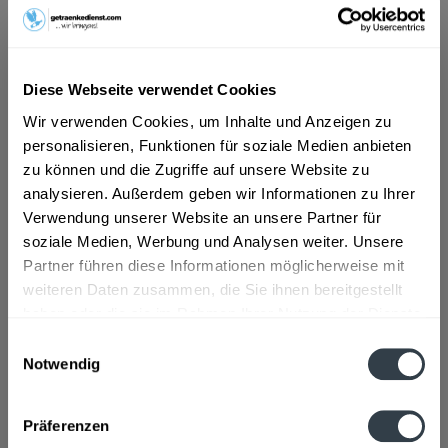
Schlagturn, Stans
,
Schlitters
,
Schlitters, Strass im Zillertal
,
Schwaz
,
Wattens
,
Weer
Beschreibung
"Kalorienarmes Erfrischungsgetränk mit gebrühtem
Diese Webseite verwendet Cookies
Schwarztee und Zitronrngeschmack, aromatisiert...
mehr
Wir verwenden Cookies, um Inhalte und Anzeigen zu
"Fuze Tea Zitone Zitronengras 24 x 0,25l"
personalisieren, Funktionen für soziale Medien anbieten
zu können und die Zugriffe auf unsere Website zu
"Kalorienarmes Erfrischungsgetränk mit gebrühtem
analysieren. Außerdem geben wir Informationen zu Ihrer
Schwarztee und Zitronrngeschmack, aromatisiert mit
Verwendung unserer Website an unsere Partner für
Zitronengras.", so der Hersteller.
soziale Medien, Werbung und Analysen weiter. Unsere
Partner führen diese Informationen möglicherweise mit
Geschmacksrichtung:
Zitrone
weiteren Daten zusammen, die Sie ihnen bereitgestellt
Material:
Glas - Mehrweg
haben oder die sie im Rahmen Ihrer Nutzung der Dienste
Flaschengröße:
0,2 - 0,33 l
gesammelt haben.
Einwilligungsauswahl
Fragen zum Artikel?
Notwendig
Weitere Artikel von Fuze Tea
Datenschutzbestimmungen
Zutaten und Allergene
Präferenzen
Wasser, Zucker, Fruktose, Säuerungsmittel Citronensäure, Tee-