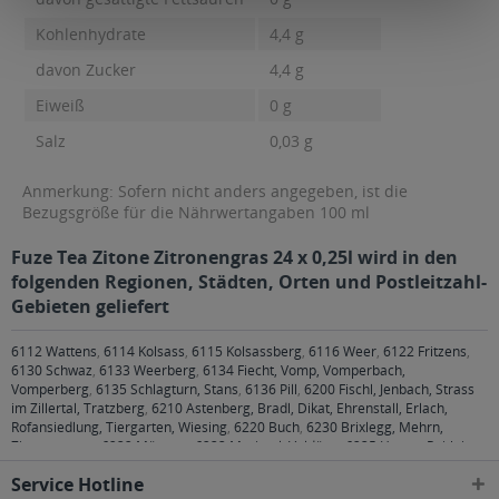
Kohlenhydrate
4,4 g
davon Zucker
4,4 g
Eiweiß
0 g
Salz
0,03 g
Anmerkung: Sofern nicht anders angegeben, ist die
Bezugsgröße für die Nährwertangaben 100 ml
Fuze Tea Zitone Zitronengras 24 x 0,25l wird in den
folgenden Regionen, Städten, Orten und Postleitzahl-
Gebieten geliefert
6112 Wattens
,
6114 Kolsass
,
6115 Kolsassberg
,
6116 Weer
,
6122 Fritzens
,
6130 Schwaz
,
6133 Weerberg
,
6134 Fiecht, Vomp, Vomperbach,
Vomperberg
,
6135 Schlagturn, Stans
,
6136 Pill
,
6200 Fischl, Jenbach, Strass
im Zillertal, Tratzberg
,
6210 Astenberg, Bradl, Dikat, Ehrenstall, Erlach,
Rofansiedlung, Tiergarten, Wiesing
,
6220 Buch
,
6230 Brixlegg, Mehrn,
Zimmermoos
,
6232 Münster
,
6233 Mariatal, Voldöpp
,
6235 Hygna, Reith im
Alpbachtal, Scheffach
,
6260 Bruck am Ziller, Bruckerberg, Imming, Reith im
Service Hotline
Alpbachtal
,
6261 Schlitters, Strass im Zillertal
,
6262 Schlitters
,
6263 Fügen,