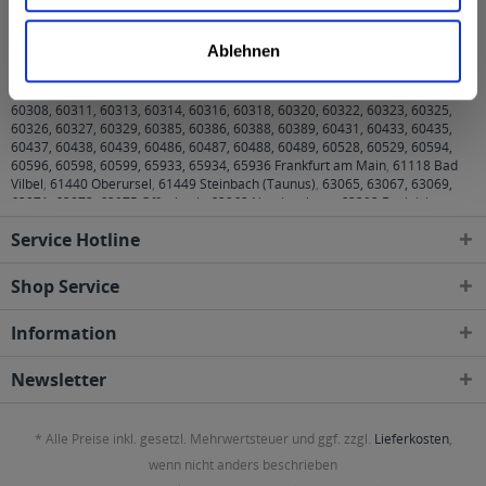
Hopf Spezial Weiße 20 x 0,5l wird in den folgenden
Regionen, Städten, Orten und Postleitzahl-Gebieten
Ablehnen
geliefert
60308, 60311, 60313, 60314, 60316, 60318, 60320, 60322, 60323, 60325,
60326, 60327, 60329, 60385, 60386, 60388, 60389, 60431, 60433, 60435,
60437, 60438, 60439, 60486, 60487, 60488, 60489, 60528, 60529, 60594,
60596, 60598, 60599, 65933, 65934, 65936 Frankfurt am Main
,
61118 Bad
Vilbel
,
61440 Oberursel
,
61449 Steinbach (Taunus)
,
63065, 63067, 63069,
63071, 63073, 63075 Offenbach
,
63263 Neu-Isenburg
,
63303 Dreieich
,
63450, 63452, 63454, 63456, 63457 Hanau
,
63477 Maintal
,
63486
Service Hotline
Bruchköbel
,
63505 Langenselbold
,
63517 Rodenbach
,
63526 Erlensee
,
63543
Neuberg
,
63546 Hammersbach
,
65760 Eschborn
Shop Service
Information
Newsletter
* Alle Preise inkl. gesetzl. Mehrwertsteuer und ggf. zzgl.
Lieferkosten
,
wenn nicht anders beschrieben