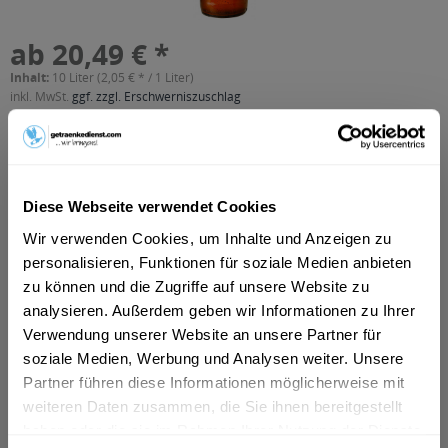
ab 20,49 € *
Inhalt:
10 Liter (2,05 € * / 1 Liter)
inkl. MwSt.
ggf. zzgl. Erschwerniszuschlag
Vorrätig
MEHRWEG
+3,10 € Pfand
Diese Webseite verwendet Cookies
In den
Warenkorb
Wir verwenden Cookies, um Inhalte und Anzeigen zu
personalisieren, Funktionen für soziale Medien anbieten
Artikel-Nr.:
27639
zu können und die Zugriffe auf unsere Website zu
Verfügbar in:
analysieren. Außerdem geben wir Informationen zu Ihrer
Frankfurt am Main
,
Hanau
,
Oberursel
,
Dreieich
,
Maintal
,
Neu-
Verwendung unserer Website an unsere Partner für
Isenburg
,
Bad Vilbel
,
Eschborn
,
Bruchköbel
,
Erlensee
,
Hammersbach
,
Langenselbold
,
Neuberg
,
Offenbach
,
soziale Medien, Werbung und Analysen weiter. Unsere
Rodenbach
,
Steinbach (Taunus)
Partner führen diese Informationen möglicherweise mit
weiteren Daten zusammen, die Sie ihnen bereitgestellt
Beschreibung
haben oder die sie im Rahmen Ihrer Nutzung der Dienste