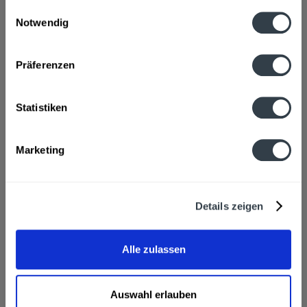
gesammelt haben.
mehr
Einwilligungsauswahl
Notwendig
Datenschutzbestimmungen
Zutaten und Allergene
Wasser, WEIZENMALZ, GERSTENMALZ, Hefe, Hopfen
mehr
Präferenzen
Hersteller
Statistiken
Weißbierbrauerei Hopf GmbH, Schützenstraße 8+10, 83714
Missbach, Telefon: +49 [8025] 29 59 -0
mehr
Marketing
Alkoholgehalt
6,0% vol
mehr
Details zeigen
Ähnliche Artikel
Alle zulassen
Kunden kauften auch
Kunden haben sich ebenfalls angesehen
Auswahl erlauben