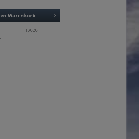
den
Warenkorb
13626
: