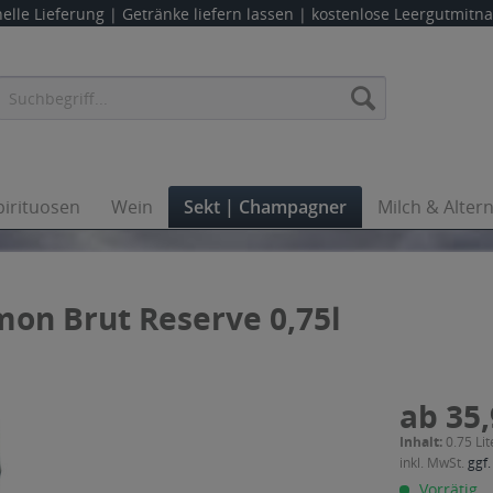
elle Lieferung |
Getränke liefern lassen
| kostenlose Leergutmit
pirituosen
Wein
Sekt | Champagner
Milch & Alter
on Brut Reserve 0,75l
ab 35,
Inhalt:
0.75 Lit
inkl. MwSt.
ggf.
Vorrätig