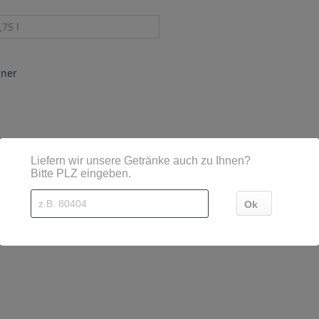
,75 l
gner
sind diese mittels Großbuchstaben besonders hervorgehoben
sur-Ay, France