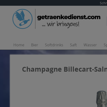
Schn
Home
Bier
Softdrinks
Saft
Wasser
S
Champagne Billecart-Salm