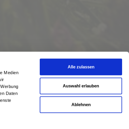
Alle zulassen
le Medien
ir
Auswahl erlauben
, Werbung
ren Daten
ienste
Ablehnen
eschrieben