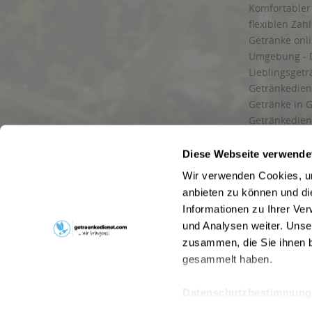
Komfortabler 
flexiblen Zah
Getränke onl
Umgebung - 
Lieblingsget
Getränkediens
Getränke in G
Getränkedien
zuverlässige
und Umgebu
Diese Webseite verwende
Getränkeliefe
Wir verwenden Cookies, um
Liefergebiet
anbieten zu können und di
Lieferservice
Informationen zu Ihrer Ve
Wir liefern G
und Analysen weiter. Unse
Kontakt
zusammen, die Sie ihnen b
Newsletter
gesammelt haben.
Datenschutzbestimmung
* Alle Pre