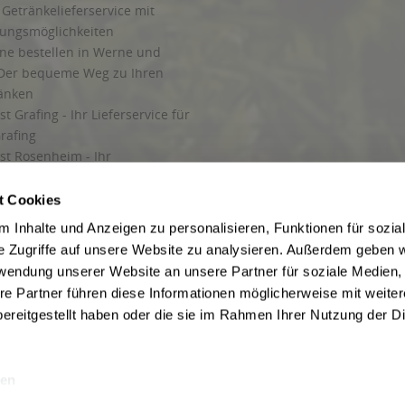
Getränkelieferservice mit
lungsmöglichkeiten
ine bestellen in Werne und
Der bequeme Weg zu Ihren
ränken
t Grafing - Ihr Lieferservice für
rafing
st Rosenheim - Ihr
r Getränkeservice in Rosenheim
ng
t Cookies
rung in Starnberg
 Inhalte und Anzeigen zu personalisieren, Funktionen für sozia
e Zugriffe auf unsere Website zu analysieren. Außerdem geben w
 für Getränke
rwendung unserer Website an unsere Partner für soziale Medien
etränke
re Partner führen diese Informationen möglicherweise mit weite
ereitgestellt haben oder die sie im Rahmen Ihrer Nutzung der D
en
ise inkl. gesetzl. Mehrwertsteuer und ggf. zzgl.
Lieferkosten
, wenn nicht anders b