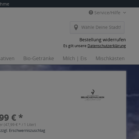
nahme
Service/Hilfe
Wähle Deine Stadt!
Bestellung widerrufen
Es gilt unsere
Datenschutzerklärung
nativen
Bio-Getränke
Milch | Eis
Mischkästen
Ha
99 € *
er (47,99 € * / 1 Liter)
 zzgl. Erschwerniszuschlag