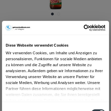
ab 18,79 € *
Inhalt:
10 Liter (1,88 € * / 1 Liter)
inkl. MwSt.
ggf. zzgl. Erschwerniszuschlag
Vorrätig
Diese Webseite verwendet Cookies
MEHRWEG
Wir verwenden Cookies, um Inhalte und Anzeigen zu
+3,10 € Pfand
personalisieren, Funktionen für soziale Medien anbieten
zu können und die Zugriffe auf unsere Website zu
In den
Warenkorb
analysieren. Außerdem geben wir Informationen zu Ihrer
Verwendung unserer Website an unsere Partner für
Artikel-Nr.:
31173
soziale Medien, Werbung und Analysen weiter. Unsere
Verfügbar in:
Partner führen diese Informationen möglicherweise mit
weiteren Daten zusammen, die Sie ihnen bereitgestellt
Beschreibung
haben oder die sie im Rahmen Ihrer Nutzung der Dienste
mehr
gesammelt haben.
Einwilligungsauswahl