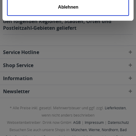
Kunden haben sich ebenfalls angesehen
Ablehnen
Paulaner Natur Grapefruit Biermix 20 x 0,5l wird in
den folgenden Regionen, Städten, Orten und
Postleitzahl-Gebieten geliefert
Service Hotline
Shop Service
Information
Newsletter
* Alle Preise inkl. gesetzl. Mehrwertsteuer und ggf. zzgl.
Lieferkosten
,
wenn nicht anders beschrieben
Webseitenbetreiber: Drink now GmbH:
AGB
|
Impressum
|
Datenschutz
Besuchen Sie auch unsere Shops in:
München
,
Werne
,
Nordhorn
,
Bad