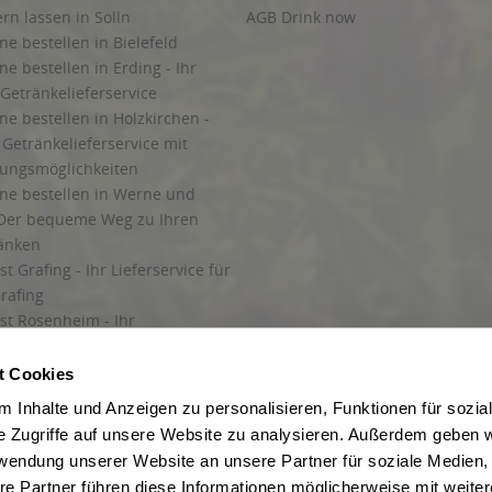
ern lassen in Solln
AGB Drink now
ne bestellen in Bielefeld
ne bestellen in Erding - Ihr
Getränkelieferservice
ne bestellen in Holzkirchen -
Getränkelieferservice mit
lungsmöglichkeiten
ine bestellen in Werne und
Der bequeme Weg zu Ihren
ränken
t Grafing - Ihr Lieferservice für
rafing
st Rosenheim - Ihr
r Getränkeservice in Rosenheim
ng
t Cookies
rung in Starnberg
 Inhalte und Anzeigen zu personalisieren, Funktionen für sozia
e Zugriffe auf unsere Website zu analysieren. Außerdem geben w
 für Getränke
rwendung unserer Website an unsere Partner für soziale Medien
etränke
re Partner führen diese Informationen möglicherweise mit weite