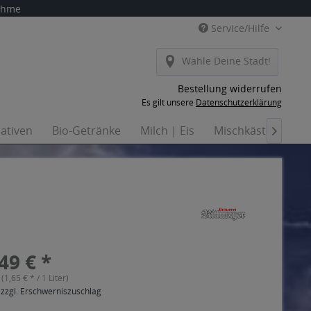
nahme
Service/Hilfe
Wähle Deine Stadt!
Bestellung widerrufen
Es gilt unsere
Datenschutzerklärung
nativen
Bio-Getränke
Milch | Eis
Mischkästen
Ha

49 € *
 (1,65 € * / 1 Liter)
 zzgl. Erschwerniszuschlag