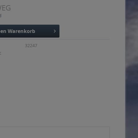
WEG
d
den
Warenkorb
32247
: