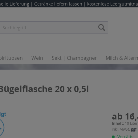
elle Lieferung |
Getränke liefern lassen
| kostenlose Leergutmit
pirituosen
Wein
Sekt | Champagner
Milch & Alter
ügelflasche 20 x 0,5l
ab 16,
Inhalt:
10 Liter
inkl. MwSt.
ggf.
Vorrätig