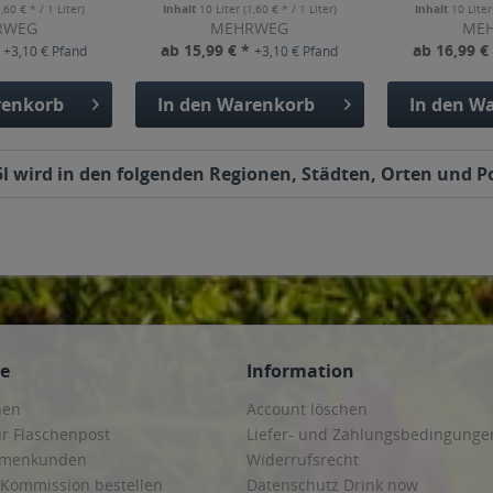
1,60 € * / 1 Liter)
Inhalt
10 Liter
(1,60 € * / 1 Liter)
Inhalt
10 Lite
RWEG
MEHRWEG
ME
*
ab 15,99 € *
ab 16,99 €
+3,10 € Pfand
+3,10 € Pfand
enkorb
In den
Warenkorb
In den
Wa
l wird in den folgenden Regionen, Städten, Orten und Po
ce
Information
hen
Account löschen
ur Flaschenpost
Liefer- und Zahlungsbedingunge
irmenkunden
Widerrufsrecht
 Kommission bestellen
Datenschutz Drink now