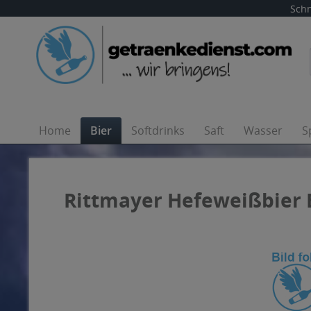
Schn
Home
Bier
Softdrinks
Saft
Wasser
S
Rittmayer Hefeweißbier B