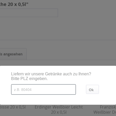
e 20 x 0,5l"
ls angesehen
isse 20 x 0,5l
Erdinger Weißbier Leicht
Franzisk
20 x 0,5l
Weißbier Du