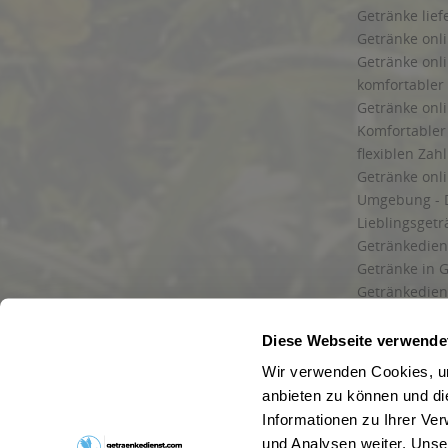
Getränke lief
Getränke onli
Getränke onli
komfortabler 
Getränke onli
Komfortabler 
flexiblen Zah
Getränke onl
Umgebung - 
Lieblingsget
Getränkediens
Getränke in G
Getränkedien
zuverlässige
und Umgebu
Diese Webseite verwende
Getränkeliefe
Wir verwenden Cookies, um
Liefergebiet
anbieten zu können und di
Lieferservice
Informationen zu Ihrer Ve
Wir liefern G
und Analysen weiter. Unse