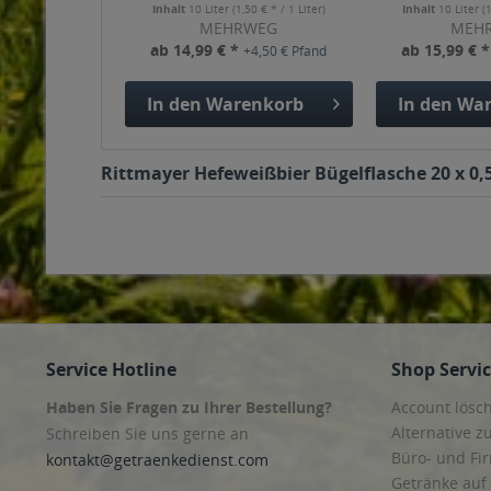
Inhalt
10 Liter
(1,50 € * / 1 Liter)
Inhalt
10 Liter
(
MEHRWEG
MEH
ab 14,99 € *
ab 15,99 € 
+4,50 € Pfand
In den
Warenkorb
In den
War
Rittmayer Hefeweißbier Bügelflasche 20 x 0,5
Service Hotline
Shop Servi
Haben Sie Fragen zu Ihrer Bestellung?
Account lösc
Alternative z
Schreiben Sie uns gerne an
Büro- und F
kontakt@getraenkedienst.com
Getränke auf