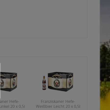
aner Hefe-
Franziskaner Hefe-
nkel 20 x 0,5l
Weißbier Leicht 20 x 0,5l