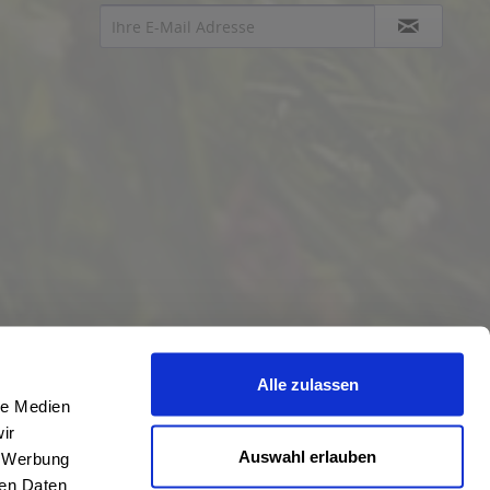
Alle zulassen
le Medien
ir
Auswahl erlauben
, Werbung
ren Daten