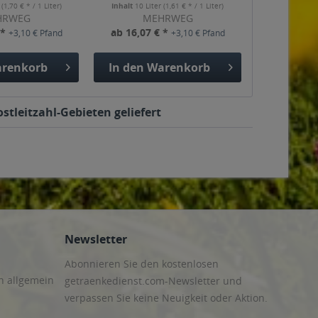
r
(1,70 € * / 1 Liter)
Inhalt
10 Liter
(1,61 € * / 1 Liter)
HRWEG
MEHRWEG
 *
ab 16,07 € *
+3,10 € Pfand
+3,10 € Pfand
renkorb
In den
Warenkorb
stleitzahl-Gebieten geliefert
Newsletter
Abonnieren Sie den kostenlosen
n allgemein
getraenkedienst.com-Newsletter und
verpassen Sie keine Neuigkeit oder Aktion.