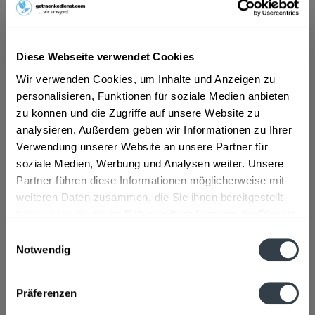
ab 5,59 € *
Inhalt:
9 Liter (0,62 € * / 1 Liter)
Diese Webseite verwendet Cookies
inkl. MwSt.
ggf. zzgl. Erschwerniszuschlag
Wir verwenden Cookies, um Inhalte und Anzeigen zu
Vorrätig
personalisieren, Funktionen für soziale Medien anbieten
MEHRWEG
zu können und die Zugriffe auf unsere Website zu
+3,75 € Pfand
analysieren. Außerdem geben wir Informationen zu Ihrer
Verwendung unserer Website an unsere Partner für
In den
Warenkorb
soziale Medien, Werbung und Analysen weiter. Unsere
Partner führen diese Informationen möglicherweise mit
Artikel-Nr.:
35068
weiteren Daten zusammen, die Sie ihnen bereitgestellt
Verfügbar in:
haben oder die sie im Rahmen Ihrer Nutzung der Dienste
gesammelt haben.
Einwilligungsauswahl
Beschreibung
Notwendig
mehr
Datenschutzbestimmungen
"Wittmannsthaler Quelle Medium 9 x 1l"
Präferenzen
Flaschengröße:
1 - 1,5 l