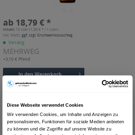
ab 18,79 € *
Inhalt:
10 Liter (1,88 € * / 1 Liter)
inkl. MwSt.
ggf. zzgl. Erschwerniszuschlag
Vorrätig
MEHRWEG
+3,10 € Pfand
In den
Warenkorb
Artikel-Nr.:
15190
Verfügbar in:
Diese Webseite verwendet Cookies
Beschreibung
Besonders süffig und spritzig- frisch. Seinen besonderen
Wir verwenden Cookies, um Inhalte und Anzeigen zu
Geschmack verdankt unser glanzklares...
mehr
personalisieren, Funktionen für soziale Medien anbieten
zu können und die Zugriffe auf unsere Website zu
"Sanwald Kristall 20 x 0,5l"