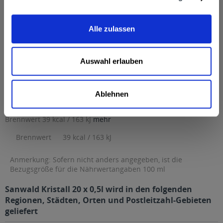
Hersteller
Dinkelacker-Schwaben Bräu GmbH & Co. KG, Tübinger Strasse
Alle zulassen
46, 70178 Stuttgart, Telefon: (+49)...
mehr
Dinkelacker-Schwaben Bräu GmbH & Co. KG, Tübinger
Strasse 46, 70178 Stuttgart, Telefon: (+49) 0711 / 64 81 - 0
Auswahl erlauben
Alkoholgehalt
4,9% vol
mehr
Ablehnen
4,9% vol
Nährwertangaben
Brennwert 39 kcal / 163 kJ
mehr
Brennwert
39 kcal / 163 kJ
Anmerkung: Sofern nicht anders angegeben, ist die
Bezugsgröße für die Nährwertangaben 100 ml
Sanwald Kristall 20 x 0,5l wird in den folgenden
Regionen, Städten, Orten und Postleitzahl-Gebieten
geliefert