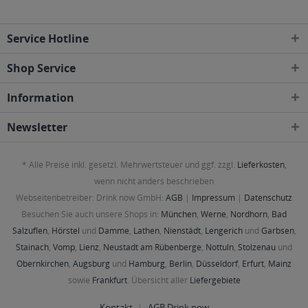
Service Hotline
Shop Service
Information
Newsletter
* Alle Preise inkl. gesetzl. Mehrwertsteuer und ggf. zzgl.
Lieferkosten
,
wenn nicht anders beschrieben
Webseitenbetreiber: Drink now GmbH:
AGB
|
Impressum
|
Datenschutz
Besuchen Sie auch unsere Shops in:
München
,
Werne
,
Nordhorn
,
Bad
Salzuflen
,
Hörstel
und
Damme
,
Lathen
,
Nienstädt
,
Lengerich
und
Garbsen
,
Stainach
,
Vomp
,
Lienz
,
Neustadt am Rübenberge
,
Nottuln
,
Stolzenau
und
Obernkirchen
,
Augsburg
und
Hamburg
,
Berlin
,
Düsseldorf
,
Erfurt
,
Mainz
sowie
Frankfurt
. Übersicht aller
Liefergebiete
Kontakt
AGB Drink now