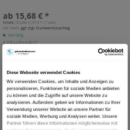
ab 15,68 € *
Inhalt:
10 Liter (1,57 € * / 1 Liter)
inkl. MwSt.
ggf. zzgl. Erschwerniszuschlag
Vorrätig
MEHRWEG
+3,10 € Pfand
In den
Warenkorb
Diese Webseite verwendet Cookies
Artikel-Nr.:
10481
Wir verwenden Cookies, um Inhalte und Anzeigen zu
Verfügbar in:
personalisieren, Funktionen für soziale Medien anbieten
München
,
Rosenheim
,
Freising
,
Dachau
,
Germering
,
Erding
,
zu können und die Zugriffe auf unsere Website zu
Unterschleißheim
,
Olching
,
Geretsried
,
Unterhaching
,
analysieren. Außerdem geben wir Informationen zu Ihrer
Starnberg
,
Vaterstetten
,
Karlsfeld
,
Ottobrunn
,
Puchheim
,
Haar
,
Gauting
,
Neufahrn bei Freising
,
Andechs
,
Anzing
Verwendung unserer Website an unsere Partner für
soziale Medien, Werbung und Analysen weiter. Unsere
Partner führen diese Informationen möglicherweise mit
Beschreibung