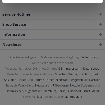
Service Hotline
Shop Service
Information
Newsletter
* Alle Preise inkl. gesetzl. Mehrwertsteuer und ggf. zzgl.
Lieferkosten
,
wenn nicht anders beschrieben
Webseitenbetreiber: Drink now GmbH:
AGB
|
Impressum
|
Datenschutz
Besuchen Sie auch unsere Shops in:
München
,
Werne
,
Nordhorn
,
Bad
Salzuflen
,
Hörstel
und
Damme
,
Lathen
,
Nienstädt
,
Lengerich
und
Garbsen
,
Stainach
,
Vomp
,
Lienz
,
Neustadt am Rübenberge
,
Nottuln
,
Stolzenau
und
Obernkirchen
,
Augsburg
und
Hamburg
,
Berlin
,
Düsseldorf
,
Erfurt
,
Mainz
sowie
Frankfurt
. Übersicht aller
Liefergebiete