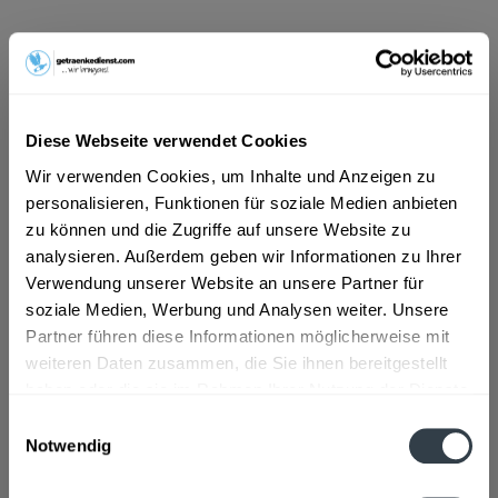
ab 101,01 € *
Inhalt:
1.98 Liter (51,02 € * / 1 Liter)
inkl. MwSt.
ggf. zzgl. Erschwerniszuschlag
Vorrätig
Diese Webseite verwendet Cookies
MEHRWEG
Wir verwenden Cookies, um Inhalte und Anzeigen zu
+0,48 € Pfand
personalisieren, Funktionen für soziale Medien anbieten
zu können und die Zugriffe auf unsere Website zu
In den
Warenkorb
analysieren. Außerdem geben wir Informationen zu Ihrer
Verwendung unserer Website an unsere Partner für
Artikel-Nr.:
24832
soziale Medien, Werbung und Analysen weiter. Unsere
Verfügbar in:
Partner führen diese Informationen möglicherweise mit
weiteren Daten zusammen, die Sie ihnen bereitgestellt
Beschreibung
haben oder die sie im Rahmen Ihrer Nutzung der Dienste
mehr
gesammelt haben.
Einwilligungsauswahl
"Einbecker Kellerbier 6 x 0,33l"
Notwendig
Datenschutzbestimmungen