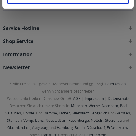
Gebieten geliefert
Service Hotline
Shop Service
Information
Newsletter
* Alle Preise inkl. gesetzl. Mehrwertsteuer und ggf. zzgl.
Lieferkosten
,
wenn nicht anders beschrieben
Webseitenbetreiber: Drink now GmbH:
AGB
|
Impressum
|
Datenschutz
Besuchen Sie auch unsere Shops in:
München
,
Werne
,
Nordhorn
,
Bad
Salzuflen
,
Hörstel
und
Damme
,
Lathen
,
Nienstädt
,
Lengerich
und
Garbsen
,
Stainach
,
Vomp
,
Lienz
,
Neustadt am Rübenberge
,
Nottuln
,
Stolzenau
und
Obernkirchen
,
Augsburg
und
Hamburg
,
Berlin
,
Düsseldorf
,
Erfurt
,
Mainz
sowie
Frankfurt
. Übersicht aller
Liefergebiete