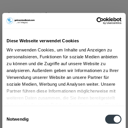
ab 16,29 € *
Inhalt:
6.6 Liter (2,47 € * / 1 Liter)
inkl. MwSt.
ggf. zzgl. Erschwerniszuschlag
Vorrätig
MEHRWEG
Diese Webseite verwendet Cookies
Wir verwenden Cookies, um Inhalte und Anzeigen zu
+3,10 € Pfand
personalisieren, Funktionen für soziale Medien anbieten
zu können und die Zugriffe auf unsere Website zu
In den
Warenkorb
analysieren. Außerdem geben wir Informationen zu Ihrer
Verwendung unserer Website an unsere Partner für
Artikel-Nr.:
34029
soziale Medien, Werbung und Analysen weiter. Unsere
Verfügbar in:
Partner führen diese Informationen möglicherweise mit
weiteren Daten zusammen, die Sie ihnen bereitgestellt
Beschreibung
haben oder die sie im Rahmen Ihrer Nutzung der Dienste
mehr
gesammelt haben.
Einwilligungsauswahl
Notwendig
Zutaten und Allergene
Datenschutzbestimmungen