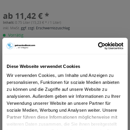
ab 11,42 € *
Inhalt:
0.75 Liter (15,23 € * / 1 Liter)
inkl. MwSt.
ggf. zzgl. Erschwerniszuschlag
Vorrätig
In den
Warenkorb
Artikel-Nr.:
38844
Diese Webseite verwendet Cookies
Verfügbar in:
Wir verwenden Cookies, um Inhalte und Anzeigen zu
Astenberg, Bradl, Dikat, Ehrenstall, Erlach, Rofansiedlung,
personalisieren, Funktionen für soziale Medien anbieten
Tiergarten, Wiesing
,
Brixlegg, Mehrn, Zimmermoos
,
Bruck am
Ziller, Bruckerberg, Imming, Reith im Alpbachtal
,
Buch
,
Fiecht,
zu können und die Zugriffe auf unsere Website zu
Vomp, Vomperbach, Vomperberg
,
Fischl, Jenbach, Strass im
analysieren. Außerdem geben wir Informationen zu Ihrer
Zillertal, Tratzberg
,
Fritzens
,
Fügen, Gagering, Kapfing,
Verwendung unserer Website an unsere Partner für
Kleinboden, Schlitters
,
Hygna, Reith im Alpbachtal, Scheffach
,
soziale Medien, Werbung und Analysen weiter. Unsere
Kolsass
,
Kolsassberg
,
Mariatal, Voldöpp
,
Münster
,
Pill
,
Schlagturn, Stans
,
Schlitters
,
Schlitters, Strass im Zillertal
,
Partner führen diese Informationen möglicherweise mit
Schwaz
,
Wattens
,
Weer
weiteren Daten zusammen, die Sie ihnen bereitgestellt