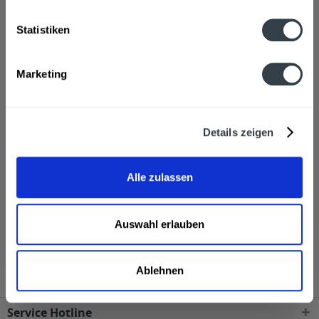
Brauwasser, GERSTENMALZ, Hopfen, Hopfenextrakt
mehr
Statistiken
Hersteller
Erzquell Brauerei Bielstein, Bielsteiner Straße 108, Wiehl-
Marketing
Bielstein
mehr
Alkoholgehalt
Details zeigen
4,8% vol
mehr
Ähnliche Artikel
Alle zulassen
Kunden haben sich ebenfalls angesehen
Auswahl erlauben
Erzquell Pils 50l wird in den folgenden Regionen,
Städten, Orten und Postleitzahl-Gebieten geliefert
Ablehnen
Service Hotline