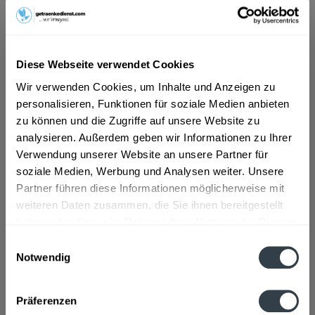
ab 143,09 € *
Inhalt:
50 Liter (2,86 € * / 1 Liter)
Diese Webseite verwendet Cookies
inkl. MwSt.
ggf. zzgl. Erschwerniszuschlag
Vorrätig
Wir verwenden Cookies, um Inhalte und Anzeigen zu
MEHRWEG
personalisieren, Funktionen für soziale Medien anbieten
zu können und die Zugriffe auf unsere Website zu
+30,00 € Pfand
analysieren. Außerdem geben wir Informationen zu Ihrer
Verwendung unserer Website an unsere Partner für
In den
Warenkorb
soziale Medien, Werbung und Analysen weiter. Unsere
Partner führen diese Informationen möglicherweise mit
Artikel-Nr.:
25069
weiteren Daten zusammen, die Sie ihnen bereitgestellt
Verfügbar in:
haben oder die sie im Rahmen Ihrer Nutzung der Dienste
gesammelt haben.
Einwilligungsauswahl
Beschreibung
Notwendig
mehr
Datenschutzbestimmungen
Präferenzen
Zutaten und Allergene