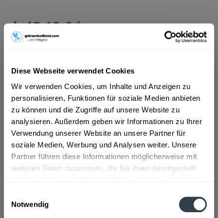
ab 13,19 € *
Inhalt:
10 Liter (1,32 € * / 1 Liter)
inkl. MwSt.
ggf. zzgl. Erschwerniszuschlag
Vorrätig
MEHRWEG
Diese Webseite verwendet Cookies
+3,10 € Pfand
Wir verwenden Cookies, um Inhalte und Anzeigen zu
personalisieren, Funktionen für soziale Medien anbieten
In den
Warenkorb
zu können und die Zugriffe auf unsere Website zu
analysieren. Außerdem geben wir Informationen zu Ihrer
Verwendung unserer Website an unsere Partner für
Artikel-Nr.:
24363
soziale Medien, Werbung und Analysen weiter. Unsere
Verfügbar in:
Partner führen diese Informationen möglicherweise mit
Beschreibung
weiteren Daten zusammen, die Sie ihnen bereitgestellt
mehr
haben oder die sie im Rahmen Ihrer Nutzung der Dienste
gesammelt haben.
"Dingslebener Landbier 20 x 0,5l"
Einwilligungsauswahl
Notwendig
Datenschutzbestimmungen