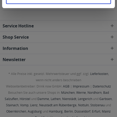
geliefert
Service Hotline
Shop Service
Information
Newsletter
* Alle Preise inkl. gesetzl. Mehrwertsteuer und ggf. zzgl.
Lieferkosten
,
wenn nicht anders beschrieben
Webseitenbetreiber: Drink now GmbH:
AGB
|
Impressum
|
Datenschutz
Besuchen Sie auch unsere Shops in:
München
,
Werne
,
Nordhorn
,
Bad
Salzuflen
,
Hörstel
und
Damme
,
Lathen
,
Nienstädt
,
Lengerich
und
Garbsen
,
Stainach
,
Vomp
,
Lienz
,
Neustadt am Rübenberge
,
Nottuln
,
Stolzenau
und
Obernkirchen
,
Augsburg
und
Hamburg
,
Berlin
,
Düsseldorf
,
Erfurt
,
Mainz