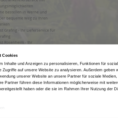
lungsmöglichkeiten
ine bestellen in Werne und
Der bequeme Weg zu Ihren
ränken
t Grafing - Ihr Lieferservice für
rafing
st Rosenheim - Ihr
r Getränkeservice in Rosenheim
ng
t Cookies
rung in Starnberg
 Inhalte und Anzeigen zu personalisieren, Funktionen für sozia
e Zugriffe auf unsere Website zu analysieren. Außerdem geben w
 für Getränke
rwendung unserer Website an unsere Partner für soziale Medien
etränke
re Partner führen diese Informationen möglicherweise mit weite
ereitgestellt haben oder die sie im Rahmen Ihrer Nutzung der D
en
ise inkl. gesetzl. Mehrwertsteuer und ggf. zzgl.
Lieferkosten
, wenn nicht anders b