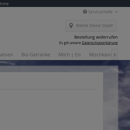
nahme
Service/Hilfe
Wähle Deine Stadt!
Bestellung widerrufen
Es gilt unsere
Datenschutzerklärung
nativen
Bio-Getränke
Milch | Eis
Mischkästen
Ha
