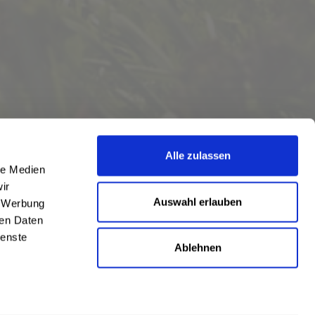
Alle zulassen
le Medien
ir
Auswahl erlauben
, Werbung
ren Daten
ienste
Ablehnen
eschrieben