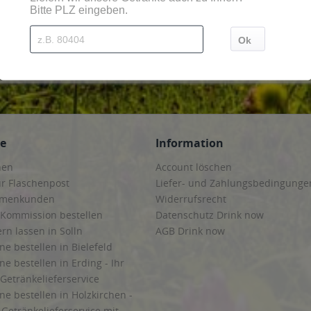
Orten und Postleitzahl-Gebieten geliefert
ce
Information
hen
Account löschen
ur Flaschenpost
Liefer- und Zahlungsbedingunge
irmenkunden
Widerrufsrecht
 Kommission bestellen
Datenschutz Drink now
ern lassen in Solln
AGB Drink now
ne bestellen in Bielefeld
ne bestellen in Erding - Ihr
Getränkelieferservice
ne bestellen in Holzkirchen -
Getränkelieferservice mit