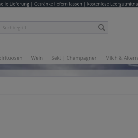
elle Lieferung |
Getränke liefern lassen
| kostenlose Leergutmit
pirituosen
Wein
Sekt | Champagner
Milch & Alter