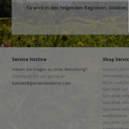
Fa wird in den folgenden Regionen, Städten, 
Service Hotline
Shop Servi
Haben Sie Fragen zu Ihrer Bestellung?
Account lösc
Alternative z
Schreiben Sie uns gerne an
Büro- und F
kontakt@getraenkedienst.com
Getränke auf
Getränke lief
Getränke onli
Getränke onli
komfortabler 
Getränke onli
Komfortabler 