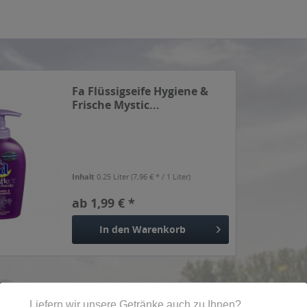
Fa Flüssigseife Hygiene &
Frische Mystic...
Inhalt
0.25 Liter
(7,96 € * / 1 Liter)
ab 1,99 € *
In den
Warenkorb