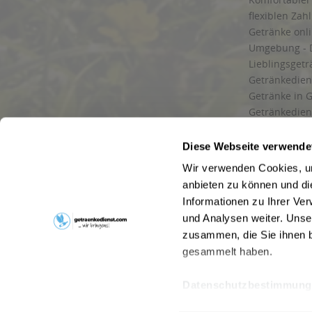
flexiblen Zah
Getränke onl
Umgebung - 
Lieblingsget
Getränkediens
Getränke in G
Getränkedien
zuverlässige
und Umgebu
Diese Webseite verwende
Getränkeliefe
Wir verwenden Cookies, um
Liefergebiet
anbieten zu können und di
Lieferservice
Informationen zu Ihrer Ve
Wir liefern G
und Analysen weiter. Unse
Kontakt
zusammen, die Sie ihnen b
Newsletter
gesammelt haben.
Datenschutzbestimmung
* Alle Pre