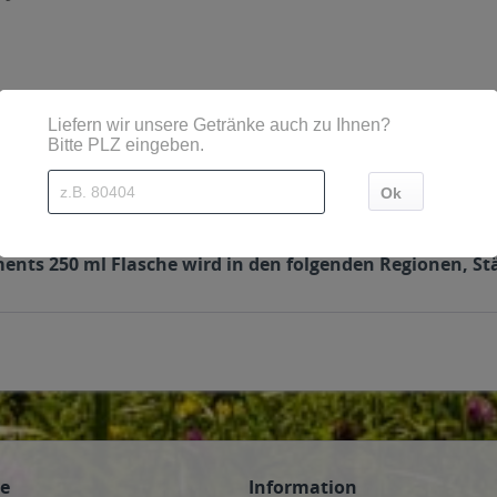
üsseldorf
sich ebenfalls angesehen
ments 250 ml Flasche wird in den folgenden Regionen, St
ce
Information