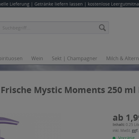
elle Lieferung |
Getränke liefern lassen
| kostenlose Leergutmit
pirituosen
Wein
Sekt | Champagner
Milch & Alter
& Frische Mystic Moments 250 ml
ab 1,9
Inhalt:
0.25 Lit
inkl. MwSt.
ggf.
Vorrätig