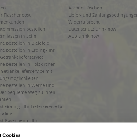
hen
Account löschen
ur Flaschenpost
Liefer- und Zahlungsbedingunge
irmenkunden
Widerrufsrecht
 Kommission bestellen
Datenschutz Drink now
ern lassen in Solln
AGB Drink now
ne bestellen in Bielefeld
ne bestellen in Erding - Ihr
Getränkelieferservice
ne bestellen in Holzkirchen -
Getränkelieferservice mit
lungsmöglichkeiten
ine bestellen in Werne und
Der bequeme Weg zu Ihren
ränken
t Grafing - Ihr Lieferservice für
rafing
st Rosenheim - Ihr
r Getränkeservice in Rosenheim
ng
t Cookies