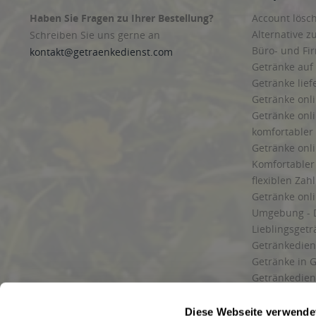
Haben Sie Fragen zu Ihrer Bestellung?
Account lösc
Alternative z
Schreiben Sie uns gerne an
Büro- und F
kontakt@getraenkedienst.com
Getränke auf
Getränke lief
Getränke onli
Getränke onli
komfortabler 
Getränke onli
Komfortabler 
flexiblen Zah
Getränke onl
Umgebung - 
Lieblingsget
Getränkediens
Getränke in G
Getränkedien
zuverlässige
und Umgebu
Diese Webseite verwende