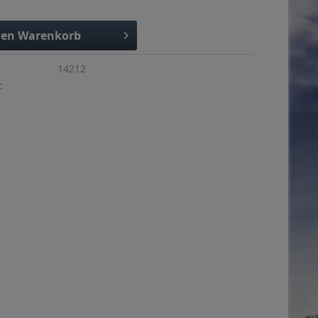
den
Warenkorb
14212
: