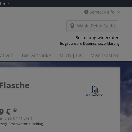
nahme
Service/Hilfe
Wähle Deine Stadt!
Bestellung widerrufen
Es gilt unsere
Datenschutzerklärung
nativen
Bio-Getränke
Milch | Eis
Mischkästen
Ha
 Flasche
9 € *
er (7,96 € * / 1 Liter)
 zzgl. Erschwerniszuschlag