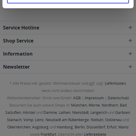
geliefert
Service Hotline
Shop Service
Information
Newsletter
* Alle Preise inkl. gesetzl. Mehrwertsteuer und ggf. zzgl.
Lieferkosten
,
wenn nicht anders beschrieben
Webseitenbetreiber: Drink now GmbH:
AGB
|
Impressum
|
Datenschutz
Besuchen Sie auch unsere Shops in:
München
,
Werne
,
Nordhorn
,
Bad
Salzuflen
,
Hörstel
und
Damme
,
Lathen
,
Nienstädt
,
Lengerich
und
Garbsen
,
Stainach
,
Vomp
,
Lienz
,
Neustadt am Rübenberge
,
Nottuln
,
Stolzenau
und
Obernkirchen
,
Augsburg
und
Hamburg
,
Berlin
,
Düsseldorf
,
Erfurt
,
Mainz
sowie
Frankfurt
. Übersicht aller
Liefergebiete