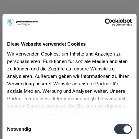
ab 22,49 € *
Inhalt:
10 Liter (2,25 € * / 1 Liter)
inkl. MwSt.
ggf. zzgl. Erschwerniszuschlag
Vorrätig
MEHRWEG
Diese Webseite verwendet Cookies
Wir verwenden Cookies, um Inhalte und Anzeigen zu
+3,69 € Pfand
personalisieren, Funktionen für soziale Medien anbieten
zu können und die Zugriffe auf unsere Website zu
In den
Warenkorb
analysieren. Außerdem geben wir Informationen zu Ihrer
Verwendung unserer Website an unsere Partner für
Artikel-Nr.:
25774
soziale Medien, Werbung und Analysen weiter. Unsere
Verfügbar in:
Partner führen diese Informationen möglicherweise mit
Beschreibung
weiteren Daten zusammen, die Sie ihnen bereitgestellt
mehr
haben oder die sie im Rahmen Ihrer Nutzung der Dienste
gesammelt haben.
Einwilligungsauswahl
"Gaffels SonnenHopfen 20 x 0,5l"
Notwendig
Datenschutzbestimmungen