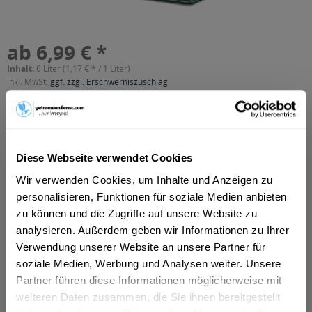
ab 6,99 € *
Inhalt:
6 Liter (1,17 € * / 1 Liter)
inkl. MwSt.
ggf. zzgl. Erschwerniszuschlag
Vorrätig
MEHRWEG
+3,30 € Pfand
Diese Webseite verwendet Cookies
In den
Warenkorb
Wir verwenden Cookies, um Inhalte und Anzeigen zu
personalisieren, Funktionen für soziale Medien anbieten
Artikel-Nr.:
26268
zu können und die Zugriffe auf unsere Website zu
Verfügbar in:
analysieren. Außerdem geben wir Informationen zu Ihrer
Bielefeld
,
Hamm
,
Lünen
,
Detmold
,
Herford
,
Unna
,
Bad Salzuflen
,
Verwendung unserer Website an unsere Partner für
Ahlen
,
Ibbenbüren
,
Bergkamen
,
Bad Oeynhausen
,
Bünde
,
soziale Medien, Werbung und Analysen weiter. Unsere
Kamen
,
Lemgo
,
Löhne
,
Emsdetten
,
Lage
,
Steinfurt
,
Werne
,
Selm
Partner führen diese Informationen möglicherweise mit
weiteren Daten zusammen, die Sie ihnen bereitgestellt
Beschreibung