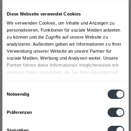
Diese Webseite verwendet Cookies
ab 7,79 € *
Wir verwenden Cookies, um Inhalte und Anzeigen zu
Inhalt:
0.1 Liter (77,90 € * / 1 Liter)
personalisieren, Funktionen für soziale Medien anbieten
inkl. MwSt.
ggf. zzgl. Erschwerniszuschlag
zu können und die Zugriffe auf unsere Website zu
Vorrätig
analysieren. Außerdem geben wir Informationen zu Ihrer
Verwendung unserer Website an unsere Partner für
In den
Warenkorb
soziale Medien, Werbung und Analysen weiter. Unsere
Partner führen diese Informationen möglicherweise mit
Artikel-Nr.:
14125
weiteren Daten zusammen, die Sie ihnen bereitgestellt
Verfügbar in:
haben oder die sie im Rahmen Ihrer Nutzung der Dienste
gesammelt haben.
Einwilligungsauswahl
Beschreibung
Notwendig
Datenschutzbestimmungen
mehr
Präferenzen
Zutaten und Allergene
Enthält SULFITE
mehr
Statistiken