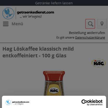
Getränke liefern lassen
Menü
Bestellung widerrufen
Es gilt unsere
Datenschutzerklärung
Hag Löskaffee klassisch mild
entkoffeiniert - 100 g Glas