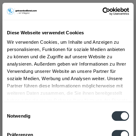
ab 5,79 € *
Inhalt:
10 Liter (0,58 € * / 1 Liter)
inkl. MwSt.
ggf. zzgl. Erschwerniszuschlag
Diese Webseite verwendet Cookies
Vorrätig
Wir verwenden Cookies, um Inhalte und Anzeigen zu
MEHRWEG
personalisieren, Funktionen für soziale Medien anbieten
+3,10 € Pfand
zu können und die Zugriffe auf unsere Website zu
analysieren. Außerdem geben wir Informationen zu Ihrer
In den
Warenkorb
Verwendung unserer Website an unsere Partner für
soziale Medien, Werbung und Analysen weiter. Unsere
Artikel-Nr.:
27946
Partner führen diese Informationen möglicherweise mit
Verfügbar in:
weiteren Daten zusammen, die Sie ihnen bereitgestellt
haben oder die sie im Rahmen Ihrer Nutzung der Dienste
Beschreibung
gesammelt haben.
mehr
Einwilligungsauswahl
Notwendig
"JesuitenQuelle naturell 20 x 0,5l"
Datenschutzbestimmungen
Präferenzen