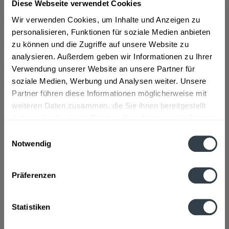
Diese Webseite verwendet Cookies
Wir verwenden Cookies, um Inhalte und Anzeigen zu
ab 2,86 € *
personalisieren, Funktionen für soziale Medien anbieten
Inhalt:
1 Stück
zu können und die Zugriffe auf unsere Website zu
inkl. MwSt.
ggf. zzgl. Erschwerniszuschlag
analysieren. Außerdem geben wir Informationen zu Ihrer
Vorrätig
Verwendung unserer Website an unsere Partner für
soziale Medien, Werbung und Analysen weiter. Unsere
In den
Warenkorb
Partner führen diese Informationen möglicherweise mit
weiteren Daten zusammen, die Sie ihnen bereitgestellt
Artikel-Nr.:
37076
haben oder die sie im Rahmen Ihrer Nutzung der Dienste
Verfügbar in:
gesammelt haben.
Einwilligungsauswahl
Notwendig
Beschreibung
Datenschutzbestimmungen
mehr
Präferenzen
"Becks Henry Glas 0,5l"
Flaschengröße:
0,5 l
Statistiken
Fragen zum Artikel?
Weitere Artikel von Becks