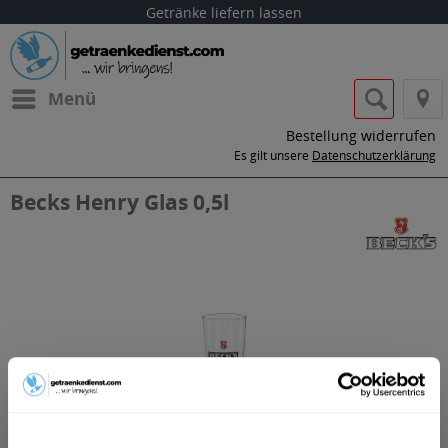
Getränke liefern lassen
Menü
Bestellung widerrufen
Es gilt unsere
Datenschutzerklärung
Becks Henry Glas 0,5l