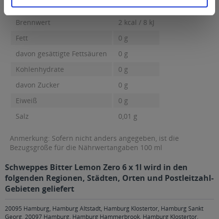
g...
mehr
Brennwert
2 kcal / 8 kJ
Fett
0 g
davon gesättigte Fettsäuren
0 g
Kohlenhydrate
0 g
davon Zucker
0 g
Eiweiß
0 g
Salz
0,01 g
Anmerkung: Sofern nicht anders angegeben, ist die
Bezugsgröße für die Nährwertangaben 100 ml
Schweppes Bitter Lemon Zero 6 x 1l wird in den
folgenden Regionen, Städten, Orten und Postleitzahl-
Gebieten geliefert
20095 Hamburg, Hamburg Altstadt, Hamburg Klostertor, Hamburg Sankt
Georg
,
20097 Hamburg, Hamburg Hammerbrook, Hamburg Klostertor,