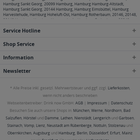
Hamburg Sankt Georg
,
20099 Hamburg, Hamburg Hamburg-Altstadt,
Hamburg Sankt Georg
,
20144 Hamburg, Hamburg Eimsbüttel, Hamburg
Harvestehude, Hamburg Hoheluft-Ost, Hamburg Rotherbaum
,
20146, 20148,
20149 Hamburg, Hamburg Harvestehude, Hamburg Rotherbaum
,
20249
Hamburg, Hamburg Eppendorf, Hamburg Harvestehude, Hamburg Hoheluft-
Service Hotline
Ost, Hamburg Winterhude
,
20251 Hamburg, Hamburg Alsterdorf, Hamburg
Eppendorf, Hamburg Hoheluft-Ost
,
20253 Hamburg, Hamburg Eimsbüttel,
Hamburg Harvestehude, Hamburg Hoheluft-Ost, Hamburg Hoheluft-West,
Shop Service
Hamburg Lokstedt
,
20255 Hamburg, Hamburg Eimsbüttel, Hamburg
Hoheluft-West, Hamburg Lokstedt, Hamburg Stellingen
,
20257 Hamburg,
Information
Hamburg Altona-Nord, Hamburg Eimsbüttel
,
20259 Hamburg, Hamburg
Eimsbüttel
,
20354 Hamburg, Hamburg Neustadt, Hamburg Rotherbaum,
Hamburg Sankt Pauli
,
20355 Hamburg, Hamburg Neustadt, Hamburg Sankt
Newsletter
Pauli
,
20357 Hamburg, Hamburg Altona-Altstadt, Hamburg Altona-Nord,
Hamburg Eimsbüttel, Hamburg Rotherbaum, Hamburg Sankt Pauli
,
20359
Hamburg, Hamburg Altona-Altstadt, Hamburg Neustadt, Hamburg Sankt
* Alle Preise inkl. gesetzl. Mehrwertsteuer und ggf. zzgl.
Lieferkosten
,
Pauli
,
20457 Hamburg, Hamburg Hamburg-Altstadt, Hamburg Kleiner
Grasbrook, Hamburg Klostertor, Hamburg Neustadt, Hamburg Steinwerder
,
wenn nicht anders beschrieben
20459 Hamburg, Hamburg Hamburg-Altstadt, Hamburg Neustadt, Hamburg
Webseitenbetreiber: Drink now GmbH:
AGB
|
Impressum
|
Datenschutz
Sankt Pauli
,
20535 Hamburg, Hamburg Borgfelde, Hamburg Hamm-Nord
,
20537 Hamburg, Hamburg Borgfelde, Hamburg Hamm-Mitte, Hamburg
Besuchen Sie auch unsere Shops in:
München
,
Werne
,
Nordhorn
,
Bad
Hamm-Süd, Hamburg Hammerbrook
,
20539 Hamburg, Hamburg Kleiner
Salzuflen
,
Hörstel
und
Damme
,
Lathen
,
Nienstädt
,
Lengerich
und
Garbsen
,
Grasbrook, Hamburg Rothenburgsort, Hamburg Veddel, Hamburg
Stainach
,
Vomp
,
Lienz
,
Neustadt am Rübenberge
,
Nottuln
,
Stolzenau
und
Wilhelmsburg
,
21029 Hamburg, Hamburg Altengamme, Hamburg
Bergedorf, Hamburg Curslack
,
21031 Hamburg, Hamburg Bergedorf,
Obernkirchen
,
Augsburg
und
Hamburg
,
Berlin
,
Düsseldorf
,
Erfurt
,
Mainz
Hamburg Lohbrügge
,
21033 Hamburg, Hamburg Bergedorf, Hamburg