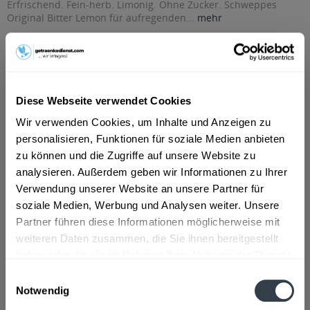
Erfrischend. Fein-herb. Limonig. Ohne Zucker. Schweppes
Original Bitter Lemon für aufregenden...
mehr
"Schweppes Bitter Lemon Zero 6 x 1l"
Erfrischend. Fein-herb. Limonig. Ohne Zucker.
Schweppes Original Bitter Lemon für aufregenden Genuss.
Diese Webseite verwendet Cookies
Die Geschichte dieses fein-herben Klassikers reicht zurück
Wir verwenden Cookies, um Inhalte und Anzeigen zu
bis ins Jahr 1834, als erstmals das berühmte Soda-Wasser
personalisieren, Funktionen für soziale Medien anbieten
mit dem Saft frischer Limonen vermischt wurde.
zu können und die Zugriffe auf unsere Website zu
Der Klassiker von 1957- seit 2018 auch ohne Zucker.
analysieren. Außerdem geben wir Informationen zu Ihrer
Deutlich jünger, aber ebenso fruchtig-bitter: Die Schweppes
Verwendung unserer Website an unsere Partner für
Erfrischung ohne Zucker. Mit dem unverwechselbar fein-
soziale Medien, Werbung und Analysen weiter. Unsere
herben Schweppes Bitter Lemon-Geschmack – ohne Zucker.
Partner führen diese Informationen möglicherweise mit
weiteren Daten zusammen, die Sie ihnen bereitgestellt
Geschmacksrichtung:
Limette, Zitrone
haben oder die sie im Rahmen Ihrer Nutzung der Dienste
Material:
PET - Mehrweg
gesammelt haben.
Einwilligungsauswahl
Notwendig
Flaschengröße:
1 - 1,5 l
Datenschutzbestimmungen