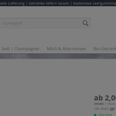
elle Lieferung |
Getränke liefern lassen
| kostenlose Leergutmit
Sekt | Champagner
Milch & Alternativen
Bio-Geträn
ab 2,0
Inhalt:
1 Stück
inkl. MwSt.
ggf.
Vorrätig