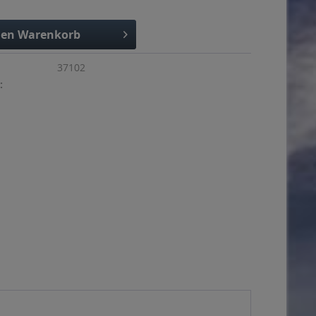
den
Warenkorb
37102
: