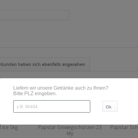
Kunden haben sich ebenfalls angesehen
 Ice 5kg
Papstar Einwegschürzen 23
Papstar Sch
My