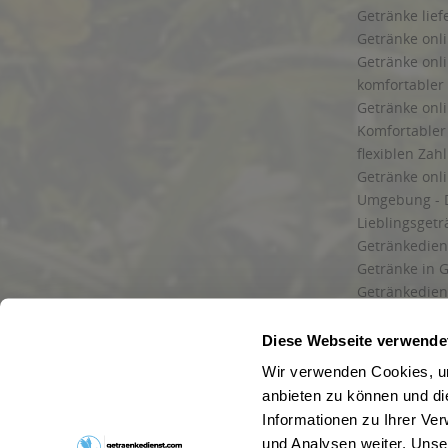
Getränke lief
Getränke onli
Getränke onli
komfortabler 
Getränke onli
Komfortabler 
flexiblen Zah
Getränke onl
Umgebung - 
Lieblingsget
Getränkediens
Getränke in G
Getränkedien
zuverlässige
und Umgebu
Diese Webseite verwende
Getränkeliefe
Wir verwenden Cookies, um
Liefergebiet
anbieten zu können und di
Lieferservice
Informationen zu Ihrer Ve
Wir liefern G
und Analysen weiter. Unse