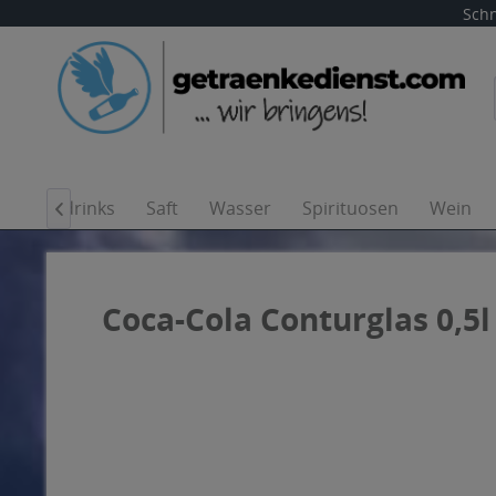
Schn
Softdrinks
Saft
Wasser
Spirituosen
Wein

Coca-Cola Conturglas 0,5l