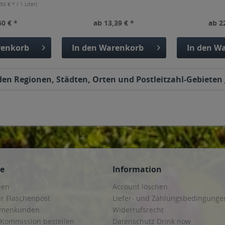
,50 € * / 1 Liter)
50 € *
ab 13,39 € *
ab 2
enkorb
In den
Warenkorb
In den
Wa
den Regionen, Städten, Orten und Postleitzahl-Gebieten 
ce
Information
hen
Account löschen
ur Flaschenpost
Liefer- und Zahlungsbedingunge
irmenkunden
Widerrufsrecht
 Kommission bestellen
Datenschutz Drink now