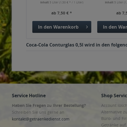
Inhalt
5 Liter
(1,50 € * / 1 Liter)
Inhalt
5 Liter
(1
ab 7,50 € *
ab 7,
In den
Warenkorb
In den
War
Coca-Cola Conturglas 0,5l wird in den folgen
Service Hotline
Shop Servi
Haben Sie Fragen zu Ihrer Bestellung?
Account lösc
Alternative z
Schreiben Sie uns gerne an
Büro- und F
kontakt@getraenkedienst.com
Getränke auf