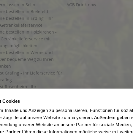
ern lassen in Solln
AGB Drink now
ne bestellen in Bielefeld
ne bestellen in Erding - Ihr
Getränkelieferservice
ne bestellen in Holzkirchen -
Getränkelieferservice mit
lungsmöglichkeiten
ine bestellen in Werne und
Der bequeme Weg zu Ihren
ränken
t Grafing - Ihr Lieferservice für
rafing
st Rosenheim - Ihr
r Getränkeservice in Rosenheim
ng
t Cookies
rung in Starnberg
 Inhalte und Anzeigen zu personalisieren, Funktionen für sozia
e Zugriffe auf unsere Website zu analysieren. Außerdem geben w
 für Getränke
rwendung unserer Website an unsere Partner für soziale Medien
etränke
re Partner führen diese Informationen möglicherweise mit weite