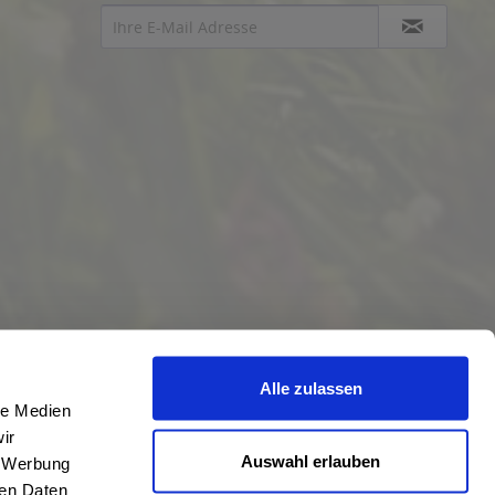
Alle zulassen
le Medien
ir
Auswahl erlauben
, Werbung
ren Daten