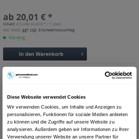
ab 20,01 € *
Inhalt:
4.5 Liter (4,45 € * / 1 Liter)
inkl. MwSt.
ggf. zzgl. Erschwerniszuschlag
Vorrätig
In den
Warenkorb
Artikel-Nr.:
37919
Verfügbar in:
Beschreibung
"Prosecco Superiore Conegliano Valdobbiadene DOCG is the
Diese Webseite verwendet Cookies
highest expression of sparkling...
mehr
Wir verwenden Cookies, um Inhalte und Anzeigen zu
"Ca' di Rajo Prosecco extra dry 6 x 0,75l"
personalisieren, Funktionen für soziale Medien anbieten
zu können und die Zugriffe auf unsere Website zu
"Prosecco Superiore Conegliano Valdobbiadene DOCG is the
analysieren. Außerdem geben wir Informationen zu Ihrer
highest expression of sparkling Prosecco. In its Extra Dry
Verwendung unserer Website an unsere Partner für
version, perfect for a fresh taste, not too dry. This wine is