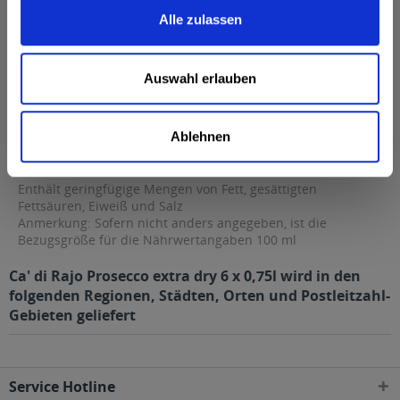
11,0% vol
Alle zulassen
Nährwertangaben
Brennwert 1 kcal / 4 g Kohlenhydrate 8,6 g davon Zucker 8,6 g
Enthält...
mehr
Auswahl erlauben
Brennwert
1 kcal / 4 g
Kohlenhydrate
8,6 g
Ablehnen
davon Zucker
8,6 g
Enthält geringfügige Mengen von Fett, gesättigten
Fettsäuren, Eiweiß und Salz
Anmerkung: Sofern nicht anders angegeben, ist die
Bezugsgröße für die Nährwertangaben 100 ml
Ca' di Rajo Prosecco extra dry 6 x 0,75l wird in den
folgenden Regionen, Städten, Orten und Postleitzahl-
Gebieten geliefert
Service Hotline