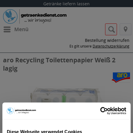
Getränke liefern lassen
Menü
Bestellung widerrufen
Es gilt unsere
Datenschutzerklärung
aro Recycling Toilettenpapier Weiß 2
lagig
Diese Webseite verwendet Cookies