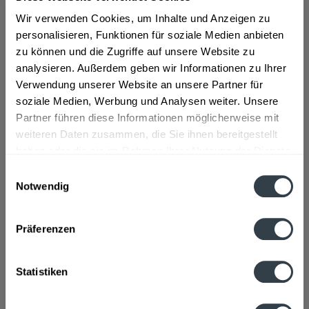
Wir verwenden Cookies, um Inhalte und Anzeigen zu
personalisieren, Funktionen für soziale Medien anbieten
ab 7,09 € *
zu können und die Zugriffe auf unsere Website zu
analysieren. Außerdem geben wir Informationen zu Ihrer
inkl. MwSt.
ggf. zzgl. Erschwerniszuschlag
Verwendung unserer Website an unsere Partner für
Vorrätig
soziale Medien, Werbung und Analysen weiter. Unsere
Partner führen diese Informationen möglicherweise mit
In den
Warenkorb
weiteren Daten zusammen, die Sie ihnen bereitgestellt
haben oder die sie im Rahmen Ihrer Nutzung der Dienste
Artikel-Nr.:
14175
gesammelt haben.
Einwilligungsauswahl
Verfügbar in:
Notwendig
Datenschutzbestimmungen
Beschreibung
mehr
Präferenzen
"aro Recycling Toilettenpapier Weiß 2 lagig"
Statistiken
Fragen zum Artikel?
Weitere Artikel von aro
Hersteller