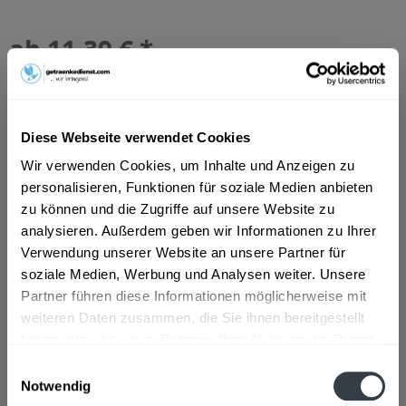
ab 11,39 € *
Inhalt:
6 Liter (1,90 € * / 1 Liter)
inkl. MwSt.
ggf. zzgl. Erschwerniszuschlag
Vorrätig
MEHRWEG
Diese Webseite verwendet Cookies
+2,40 € Pfand
Wir verwenden Cookies, um Inhalte und Anzeigen zu
personalisieren, Funktionen für soziale Medien anbieten
In den
Warenkorb
zu können und die Zugriffe auf unsere Website zu
analysieren. Außerdem geben wir Informationen zu Ihrer
Artikel-Nr.:
26982
Verwendung unserer Website an unsere Partner für
Verfügbar in:
soziale Medien, Werbung und Analysen weiter. Unsere
Partner führen diese Informationen möglicherweise mit
Beschreibung
weiteren Daten zusammen, die Sie ihnen bereitgestellt
mehr
haben oder die sie im Rahmen Ihrer Nutzung der Dienste
"Heil Birnenwein 6 x 1l"
gesammelt haben.
Einwilligungsauswahl
Notwendig
Datenschutzbestimmungen