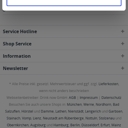
Regionen, Städten, Orten und Postleitzahl-Gebieten
geliefert
Service Hotline
Shop Service
Information
Newsletter
* Alle Preise inkl. gesetzl. Mehrwertsteuer und ggf. zzgl.
Lieferkosten
,
wenn nicht anders beschrieben
Webseitenbetreiber: Drink now GmbH:
AGB
|
Impressum
|
Datenschutz
Besuchen Sie auch unsere Shops in:
München
,
Werne
,
Nordhorn
,
Bad
Salzuflen
,
Hörstel
und
Damme
,
Lathen
,
Nienstädt
,
Lengerich
und
Garbsen
,
Stainach
,
Vomp
,
Lienz
,
Neustadt am Rübenberge
,
Nottuln
,
Stolzenau
und
Obernkirchen
,
Augsburg
und
Hamburg
,
Berlin
,
Düsseldorf
,
Erfurt
,
Mainz