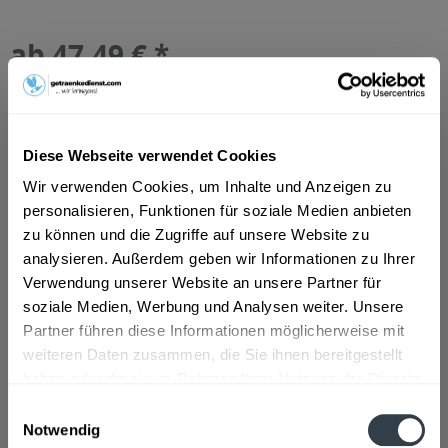
ab 47,49 € *
Inhalt:
7.92 Liter (6,00 € * / 1 Liter)
inkl. MwSt.
ggf. zzgl. Erschwerniszuschlag
Vorrätig
MEHRWEG
Diese Webseite verwendet Cookies
+3,42 € Pfand
Wir verwenden Cookies, um Inhalte und Anzeigen zu
personalisieren, Funktionen für soziale Medien anbieten
In den
Warenkorb
zu können und die Zugriffe auf unsere Website zu
analysieren. Außerdem geben wir Informationen zu Ihrer
Artikel-Nr.:
24068
Verwendung unserer Website an unsere Partner für
Verfügbar in:
soziale Medien, Werbung und Analysen weiter. Unsere
Partner führen diese Informationen möglicherweise mit
Beschreibung
weiteren Daten zusammen, die Sie ihnen bereitgestellt
mehr
haben oder die sie im Rahmen Ihrer Nutzung der Dienste
"Crew Republic Detox 24 x 0,33l"
gesammelt haben.
Einwilligungsauswahl
Notwendig