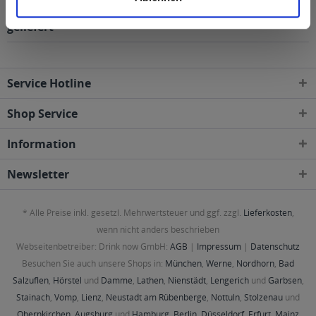
Regionen, Städten, Orten und Postleitzahl-Gebieten
geliefert
Service Hotline
Shop Service
Information
Newsletter
* Alle Preise inkl. gesetzl. Mehrwertsteuer und ggf. zzgl.
Lieferkosten
,
wenn nicht anders beschrieben
Webseitenbetreiber: Drink now GmbH:
AGB
|
Impressum
|
Datenschutz
Besuchen Sie auch unsere Shops in:
München
,
Werne
,
Nordhorn
,
Bad
Salzuflen
,
Hörstel
und
Damme
,
Lathen
,
Nienstädt
,
Lengerich
und
Garbsen
,
Stainach
,
Vomp
,
Lienz
,
Neustadt am Rübenberge
,
Nottuln
,
Stolzenau
und
Obernkirchen
,
Augsburg
und
Hamburg
,
Berlin
,
Düsseldorf
,
Erfurt
,
Mainz