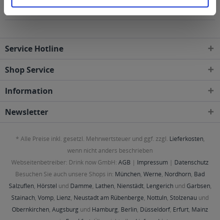
Gebieten geliefert
Service Hotline
Shop Service
Information
Newsletter
* Alle Preise inkl. gesetzl. Mehrwertsteuer und ggf. zzgl.
Lieferkosten
,
wenn nicht anders beschrieben
Webseitenbetreiber: Drink now GmbH:
AGB
|
Impressum
|
Datenschutz
Besuchen Sie auch unsere Shops in:
München
,
Werne
,
Nordhorn
,
Bad
Salzuflen
,
Hörstel
und
Damme
,
Lathen
,
Nienstädt
,
Lengerich
und
Garbsen
,
Stainach
,
Vomp
,
Lienz
,
Neustadt am Rübenberge
,
Nottuln
,
Stolzenau
und
Obernkirchen
,
Augsburg
und
Hamburg
,
Berlin
,
Düsseldorf
,
Erfurt
,
Mainz