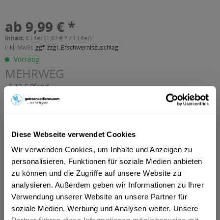
ab 9,99 € *
Inhalt:
6 Liter (1,67 € * / 1 Liter)
inkl. MwSt.
ggf. zzgl. Erschwerniszuschlag
Vorrätig
MEHRWEG
+5,10 € Pfand
In den
Warenkorb
Diese Webseite verwendet Cookies
Artikel-Nr.:
36811
Verfügbar in:
Wir verwenden Cookies, um Inhalte und Anzeigen zu
Celle
,
Garbsen
,
Ibbenbüren
,
Neustadt am Rübenberge
,
personalisieren, Funktionen für soziale Medien anbieten
Emsdetten
,
Seelze
,
Steinfurt
,
Wedemark
,
Isernhagen
,
zu können und die Zugriffe auf unsere Website zu
Burgwedel
,
Hörstel
,
Adelheidsdorf
,
Bröckel
,
Hambühren
,
Hopsten
,
Mettingen
,
Nienhagen
,
Recke
,
Saerbeck
,
Stolzenau,
analysieren. Außerdem geben wir Informationen zu Ihrer
Stolzenau Anemolter-Schinna, Stolzenau Anemolter-Schinna,
Verwendung unserer Website an unsere Partner für
Anemolter, Stolzenau Anemolter-Schinna, Schinna, Stolzenau
soziale Medien, Werbung und Analysen weiter. Unsere
Diethe, Stolzenau Frestorf, Stolzenau Hibben, Stolzenau