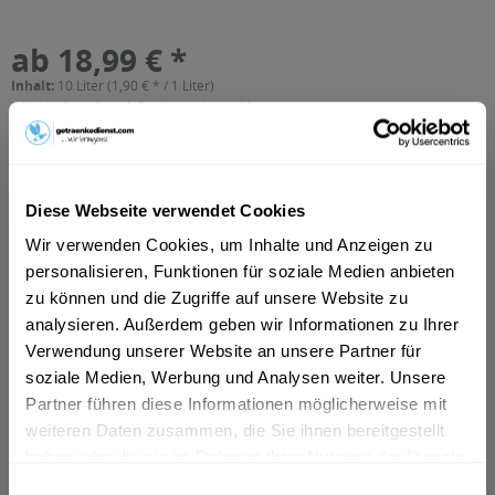
ab 18,99 € *
Inhalt:
10 Liter (1,90 € * / 1 Liter)
inkl. MwSt.
ggf. zzgl. Erschwerniszuschlag
Vorrätig
MEHRWEG
+3,10 € Pfand
Diese Webseite verwendet Cookies
Wir verwenden Cookies, um Inhalte und Anzeigen zu
In den
Warenkorb
personalisieren, Funktionen für soziale Medien anbieten
zu können und die Zugriffe auf unsere Website zu
Artikel-Nr.:
28204
analysieren. Außerdem geben wir Informationen zu Ihrer
Verfügbar in:
Verwendung unserer Website an unsere Partner für
Frankfurt am Main
,
Hanau
,
Oberursel
,
Dreieich
,
Maintal
,
Neu-
Isenburg
,
Bad Vilbel
,
Eschborn
,
Bruchköbel
,
Erlensee
,
soziale Medien, Werbung und Analysen weiter. Unsere
Hammersbach
,
Langenselbold
,
Neuberg
,
Offenbach
,
Partner führen diese Informationen möglicherweise mit
Rodenbach
,
Steinbach (Taunus)
weiteren Daten zusammen, die Sie ihnen bereitgestellt
haben oder die sie im Rahmen Ihrer Nutzung der Dienste
Beschreibung
gesammelt haben.
Einwilligungsauswahl