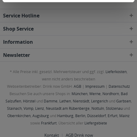
Service Hotline
Shop Service
Information
Newsletter
* Alle Preise inkl. gesetzl. Mehrwertsteuer und ggf. zzgl.
Lieferkosten
,
wenn nicht anders beschrieben
Webseitenbetreiber: Drink now GmbH:
AGB
|
Impressum
|
Datenschutz
Besuchen Sie auch unsere Shops in:
München
,
Werne
,
Nordhorn
,
Bad
Salzuflen
,
Hörstel
und
Damme
,
Lathen
,
Nienstädt
,
Lengerich
und
Garbsen
,
Stainach
,
Vomp
,
Lienz
,
Neustadt am Rübenberge
,
Nottuln
,
Stolzenau
und
Obernkirchen
,
Augsburg
und
Hamburg
,
Berlin
,
Düsseldorf
,
Erfurt
,
Mainz
sowie
Frankfurt
. Übersicht aller
Liefergebiete
Kontakt
AGB Drink now