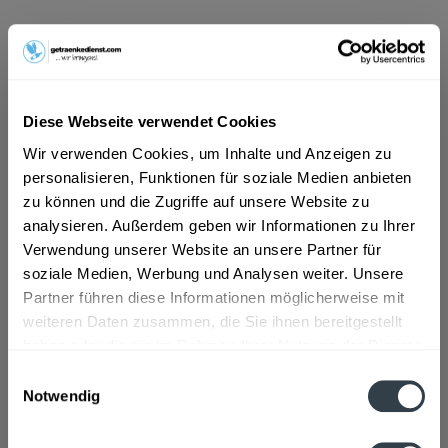
ab 101,01 € *
Inhalt:
10 Liter (10,10 € * / 1 Liter)
inkl. MwSt.
ggf. zzgl. Erschwerniszuschlag
Vorrätig
Diese Webseite verwendet Cookies
MEHRWEG
Wir verwenden Cookies, um Inhalte und Anzeigen zu
+30,00 € Pfand
personalisieren, Funktionen für soziale Medien anbieten
zu können und die Zugriffe auf unsere Website zu
In den
Warenkorb
analysieren. Außerdem geben wir Informationen zu Ihrer
Verwendung unserer Website an unsere Partner für
soziale Medien, Werbung und Analysen weiter. Unsere
Artikel-Nr.:
34286
Partner führen diese Informationen möglicherweise mit
Verfügbar in:
weiteren Daten zusammen, die Sie ihnen bereitgestellt
haben oder die sie im Rahmen Ihrer Nutzung der Dienste
Beschreibung
gesammelt haben.
Einwilligungsauswahl
mehr
Notwendig
Datenschutzbestimmungen
Zutaten und Allergene